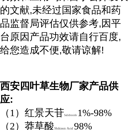
,
的文献
未经过国家食品和药
,
品监督局评估仅供参考
因平
,
台原因产品功效请自行百度
,
!
给您造成不便
敬请谅解
西安四叶草生物厂家产品供
:
应
（1）红景天苷
1%-98%
Salidroside
（2）莽草酸
98%
Shikimic Acid