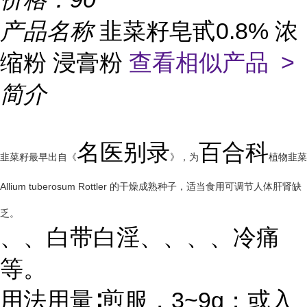
产品名称
韭菜籽皂甙0.8% 浓
缩粉 浸膏粉
查看相似产品 >
简介
名医别录
百合科
韭菜籽最早出自《
》，为
植物韭菜
Allium tuberosum Rottler 的干燥成熟种子，适当食用可调节人体肝肾缺
乏。
、、白带白淫、、、、冷痛
等。
用法用量∶煎服，3~9g；或入