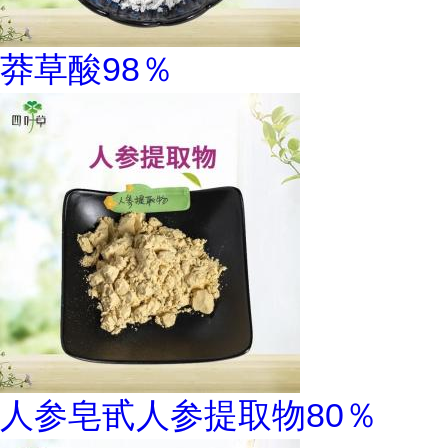
莽草酸98％
人参皂甙人参提取物80％