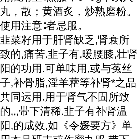
丸，散；黄酒炙，炒熟磨粉。
使用注意∶者忌服。
韭菜籽用于肝肾缺乏,肾衰所
致的,痛苦.韭子有,暖腰膝,壮肾
阳的功用.可单味用,或与菟丝
子,补骨脂,淫羊藿等补肾*之品
共同运用.用于肾气不固所致
的,,,带下清稀.韭子有补肾温
阳,的成效,如《令媛要方》单