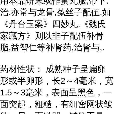
用本品研末或作蜜丸服,带下.
治,亦常与龙骨,菟丝子配伍,如
《丹台玉案》四妙丸.《魏氏
家藏方》则以韭子配伍补骨
脂,益智仁等补肾药,治肾与,.
药材性状： 成熟种子呈扁卵
形或半卵形，长2～4毫米，宽
1.5～3毫米，表面呈黑色，一
面突起，粗糙，有细密网状皱