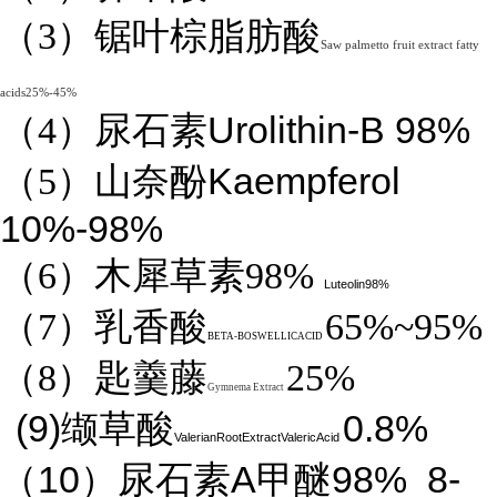
（3）锯叶棕脂肪酸
Saw palmetto fruit extract fatty
acids25%-45%
Urolithin-B 98%
（4）
尿石素
Kaempferol
（5）山奈酚
10%-98%
（6）木犀草素98%
Luteolin98%
（7）乳香酸
65%~95%
BETA-BOSWELLICACID
（8）匙羹藤
25%
Gymnema Extract
(9)
0.8%
缬草酸
ValerianRootExtractValericAcid
10
A
98%
8-
（
）尿石素
甲醚