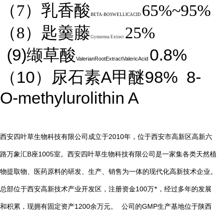
（7）乳香酸
65%~95%
BETA-BOSWELLICACID
（8）匙羹藤
25%
Gymnema Extract
(9)
0.8%
缬草酸
ValerianRootExtractValericAcid
10
A
98%
8-
（
）尿石素
甲醚
O-methylurolithin A
2010
西安四叶草生物科技有限公司成立于
年，位于西安市高新区高新六
B
1005
路万象汇
座
室。西安四叶草生物科技有限公司是一家集各类天然植
物提取物、医药原料的研发、生产、销售为一体的现代化高新技术企业。
总部位于西安高新技术产业开发区，注册资金
100
万*，经过多年的发展
1200
GMP
和积累，现拥有固定资产
余万元。
公司的
生产基地位于陕西