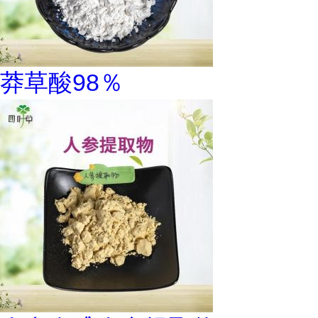
莽草酸98％