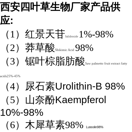
西安四叶草生物厂家产品供
:
应
（1）红景天苷
1%-98%
Salidroside
（2）莽草酸
98%
Shikimic Acid
（3）锯叶棕脂肪酸
Saw palmetto fruit extract fatty
acids25%-45%
Urolithin-B 98%
（4）
尿石素
Kaempferol
（5）山奈酚
10%-98%
（6）木犀草素98%
Luteolin98%