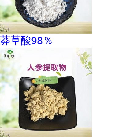
莽草酸98％