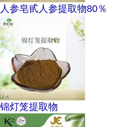
人参皂甙人参提取物80％
锦灯笼提取物