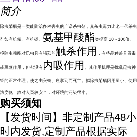
简介
除虫菊酯是一类能防治多种害虫的广谱杀虫剂，其杀虫毒力比老一代杀虫
氨基甲酸酯
剂如有机氯、有机磷、
类提高 10～100倍。
触杀作用
拟除虫菊酯对昆虫具有强烈的
，有些品种兼具胃毒
内吸作用
或熏蒸作用，但都没有
。其作用机理是扰乱昆虫神
经的正常生理，使之由兴奋、痉挛到而死亡。拟除虫菊酯因用量小、使用
浓度低，故对人畜较安全，对环境的污染很小。
购买须知
48
【发货时间】非定制产品
小
,
时内发货
定制产品根据实际