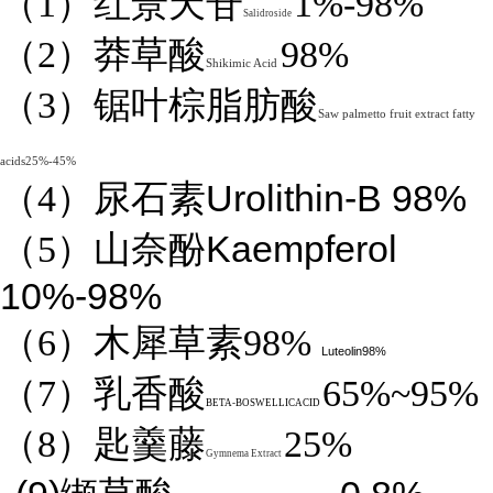
（1）红景天苷
1%-98%
Salidroside
（2）莽草酸
98%
Shikimic Acid
（3）锯叶棕脂肪酸
Saw palmetto fruit extract fatty
acids25%-45%
Urolithin-B 98%
（4）
尿石素
Kaempferol
（5）山奈酚
10%-98%
（6）木犀草素98%
Luteolin98%
（7）乳香酸
65%~95%
BETA-BOSWELLICACID
（8）匙羹藤
25%
Gymnema Extract