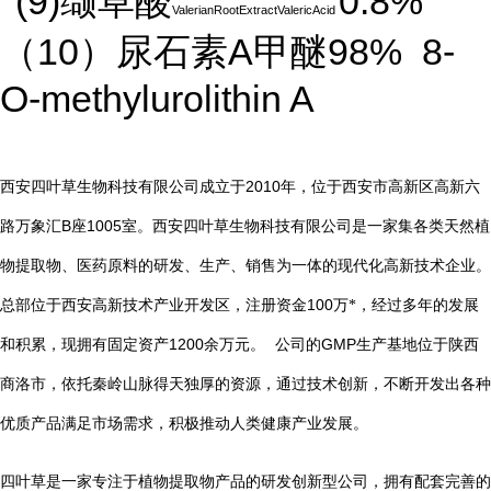
(9)
0.8%
缬草酸
ValerianRootExtractValericAcid
10
A
98%
8-
（
）尿石素
甲醚
O-methylurolithin A
2010
西安四叶草生物科技有限公司
成立于
年，位于西安市高新区高新六
B
1005
路万象汇
座
室。西安四叶草生物科技有限公司是一家集各类天然植
物提取物、医药原料的研发、生产、销售为一体的现代化高新技术企业。
总部位于西安高新技术产业开发区，注册资金
100
万*，经过多年的发展
1200
GMP
和积累，现拥有固定资产
余万元。
公司的
生产基地位于陕西
商洛市，依托秦岭山脉得天独厚的资源，通过技术创新，不断开发出各种
优质产品满足市场需求，积极推动人类健康产业发展。
四叶草是一家专注于植物提取物产品的研发创新型公司，拥有配套完善的