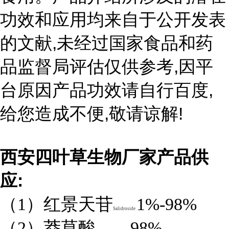
功效和应用均来自于公开发表
,
的文献
未经过国家食品和药
,
品监督局评估仅供参考
因平
,
台原因产品功效请自行百度
,
!
给您造成不便
敬请谅解
西安四叶草生物厂家产品供
:
应
（1）红景天苷
1%-98%
Salidroside
（2）莽草酸
98%