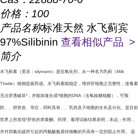
价格：
100
产品名称
标准天然 水飞蓟宾
97%Silibinin
查看相似产品 >
简介
水飞蓟素（英语：silymarin）是抗氧化剂，从一种名为乳蓟（Milk
Thistle）植物提炼而成。水飞蓟素能稳定，维持肝细胞之完整性，使毒素
无法穿透破坏*，并能加速合成*细胞的DNA（去氧核糖核酸），可预
防、、胆管炎、等症，同时具有、、乳癌及子细胞的生长及分化。是目前
世界上所发现*肝疾的类黄酮。药理、毒理试验结果表明，本品；作用，
并对四氯化碳所引起的丙氨酸氨基转移酶的升高有一定的阻止作用。 适