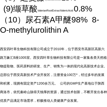
(9)
0.8%
缬草酸
ValerianRootExtractValericAcid
10
A
98%
8-
（
）尿石素
甲醚
O-methylurolithin A
2010
西安四叶草生物科技有限公司成立于
年，位于西安市高新区高新六
B
1005
路万象汇
座
室。西安四叶草生物科技有限公司是一家集各类天然植
物提取物、医药原料的研发、生产、销售为一体的现代化高新技术企业。
总部位于西安高新技术产业开发区，注册资金
100
万*，经过多年的发展
1200
GMP
和积累，现拥有固定资产
余万元。
公司的
生产基地位于陕西
商洛市，依托秦岭山脉得天独厚的资源，通过技术创新，不断开发出各种
优质产品满足市场需求，积极推动人类健康产业发展。