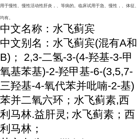
用于慢性、慢性活动性肝炎，、等病的。临床试用于急、慢性，、体征、
均有。
中文名称：水飞蓟宾
中文别名：水飞蓟宾(混有A和
B)； 2,3-二氢-3-(4-羟基-3-甲
氧基苯基)-2-羟甲基-6-(3,5,7-
三羟基-4-氧代苯并吡喃-2-基)
苯并二氧六环；水飞蓟素,西
利马林.益肝灵; 水飞蓟素；西
利马林；