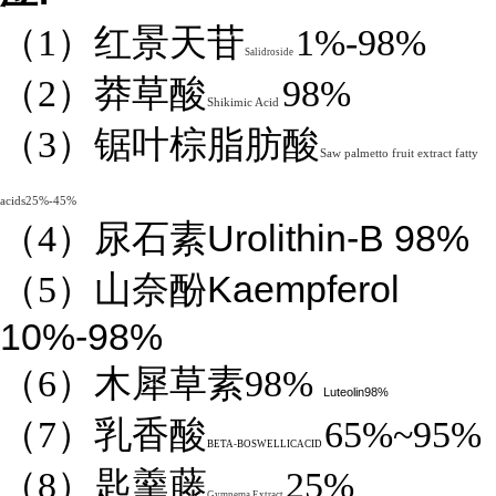
（1）红景天苷
1%-98%
Salidroside
（2）莽草酸
98%
Shikimic Acid
（3）锯叶棕脂肪酸
Saw palmetto fruit extract fatty
acids25%-45%
Urolithin-B 98%
（4）
尿石素
Kaempferol
（5）山奈酚
10%-98%
（6）木犀草素98%
Luteolin98%
（7）乳香酸
65%~95%
BETA-BOSWELLICACID
（8）匙羹藤
25%
Gymnema Extract