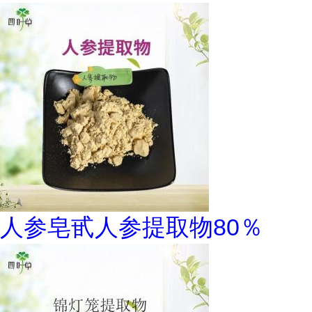
人参皂甙人参提取物80％