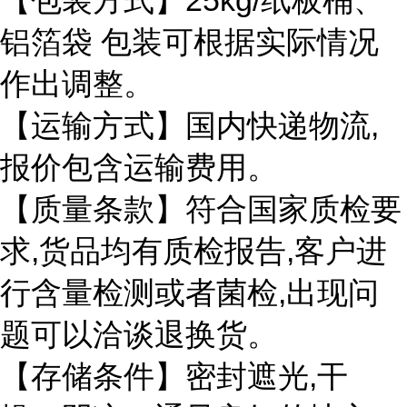
25kg/
【包装方式】
纸板桶、
铝箔袋
包装可根据实际情况
作出调整。
,
【运输方式】国内快递物流
报价包含运输费用。
【质量条款】符合国家质检要
,
,
求
货品均有质检报告
客户进
,
行含量检测或者菌检
出现问
题可以洽谈退换货。
,
【存储条件】密封遮光
干