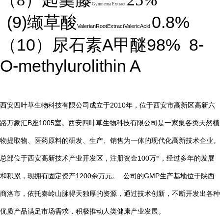
Gymnema Extract
(9)
0.8%
缬草酸
ValerianRootExtractValericAcid
10
A
98%
8-
（
）尿石素
甲醚
O-methylurolithin A
2010
西安四叶草生物科技有限公司成立于
年，位于西安市高新区高新六
B
1005
路万象汇
座
室。西安四叶草生物科技有限公司是一家集各类天然植
物提取物、医药原料的研发、生产、销售为一体的现代化高新技术企业。
总部位于西安高新技术产业开发区，注册资金
100
万*，经过多年的发展
1200
GMP
和积累，现拥有固定资产
余万元。
公司的
生产基地位于陕西
商洛市，依托秦岭山脉得天独厚的资源，通过技术创新，不断开发出各种
优质产品满足市场需求，积极推动人类健康产业发展。