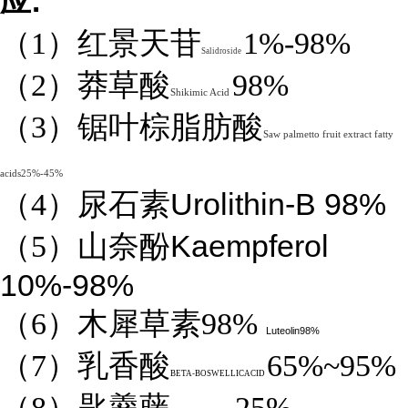
:
应
（1）红景天苷
1%-98%
Salidroside
（2）莽草酸
98%
Shikimic Acid
（3）锯叶棕脂肪酸
Saw palmetto fruit extract fatty
acids25%-45%
Urolithin-B 98%
（4）
尿石素
Kaempferol
（5）山奈酚
10%-98%
（6）木犀草素98%
Luteolin98%
（7）乳香酸
65%~95%
BETA-BOSWELLICACID
（8）匙羹藤
25%