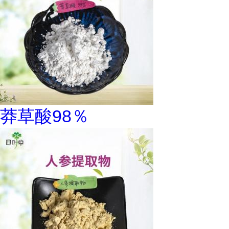
莽草酸98％