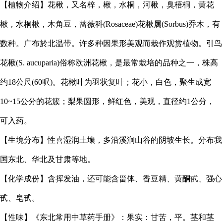
【植物介绍】花楸，又名梓，楸，水桐，河楸，臭梧桐，黄花
楸，水桐楸，木角豆，蔷薇科
(Rosaceae)花楸属(Sorbus)乔木，有
数种。广布於北温带。许多种因果形美观而栽作观赏植物。引鸟
花楸(S. aucuparia)俗称欧洲花楸，是最常栽培的品种之一，株高
约18公尺(60呎)。花楸叶为羽状复叶；花小，白色，聚生成宽
10~15公分的花簇；梨果圆形，鲜红色，美观，直径约1公分，
可入药。
【生境分布】性喜湿润土壤，多沿溪涧山谷的阴坡生长。分布我
国东北、华北及甘肃等地。
【化学成份】含挥发油，还可能含甾体、香豆精、黄酮甙、强心
甙、皂甙。
【性味】《东北常用中草药手册》：果实：甘苦，平。茎和茎