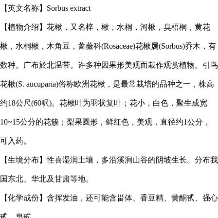
【英文名称】
Sorbus extract
【植物介绍】花楸，又名梓，楸，水桐，河楸，臭梧桐，黄花
楸，水桐楸，木角豆，蔷薇科
(Rosaceae)花楸属(Sorbus)乔木，有
数种。广布於北温带。许多种因果形美观而栽作观赏植物。引鸟
花楸(S. aucuparia)俗称欧洲花楸，是最常栽培的品种之一，株高
约18公尺(60呎)。花楸叶为羽状复叶；花小，白色，聚生成宽
10~15公分的花簇；梨果圆形，鲜红色，美观，直径约1公分，
可入药。
【生境分布】性喜湿润土壤，多沿溪涧山谷的阴坡生长。分布我
国东北、华北及甘肃等地。
【化学成份】含挥发油，还可能含甾体、香豆精、黄酮甙、强心
甙、皂甙。