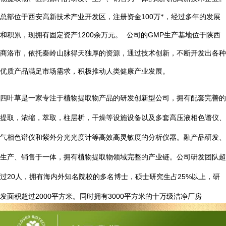
总部位于西安高新技术产业开发区，注册资金
100
万*，经过多年的发展
1200
GMP
和积累，现拥有固定资产
余万元。
公司的
生产基地位于陕西
商洛市，依托秦岭山脉得天独厚的资源，通过技术创新，不断开发出各种
优质产品满足市场需求，积极推动人类健康产业发展。
四叶草是一家专注于植物提取物产品的研发创新型公司，拥有配套完善的
提取，浓缩，萃取，柱层析，干燥等设施设备以及多套高压液相色谱仪、
气相色谱仪和紫外分光光度计等高效高灵敏度的分析仪器。融产品研发、
生产、销售于一体，拥有植物提取物领域完整的产业链。公司研发团队超
20
25%
过
人，拥有海内外知名院校的多名博士，硕士研究生占
以上，研
2000
3000
发面积超过
平方米。同时拥有
平方米的十万级洁净厂房