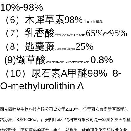
10%-98%
（6）木犀草素98%
Luteolin98%
（7）乳香酸
65%~95%
BETA-BOSWELLICACID
（8）匙羹藤
25%
Gymnema Extract
(9)
0.8%
缬草酸
ValerianRootExtractValericAcid
10
A
98%
8-
（
）尿石素
甲醚
O-methylurolithin A
2010
西安四叶草生物科技有限公司成立于
年，位于西安市高新区高新六
B
1005
路万象汇
座
室。西安四叶草生物科技有限公司是一家集各类天然植
物提取物、医药原料的研发、生产、销售为一体的现代化高新技术企业。