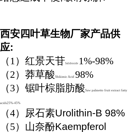
西安四叶草生物厂家产品供
:
应
（1）红景天苷
1%-98%
Salidroside
（2）莽草酸
98%
Shikimic Acid
（3）锯叶棕脂肪酸
Saw palmetto fruit extract fatty
acids25%-45%
Urolithin-B 98%
（4）
尿石素
Kaempferol
（5）山奈酚