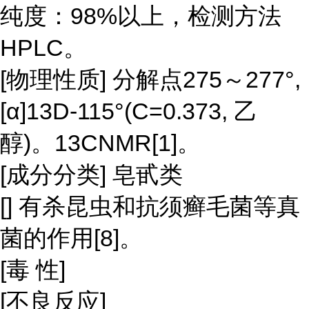
纯度：98%以上，检测方法
HPLC。
[物理性质] 分解点275～277°,
[α]13D-115°(C=0.373, 乙
醇)。13CNMR[1]。
[成分分类] 皂甙类
[] 有杀昆虫和抗须癣毛菌等真
菌的作用[8]。
[毒 性]
[不良反应]