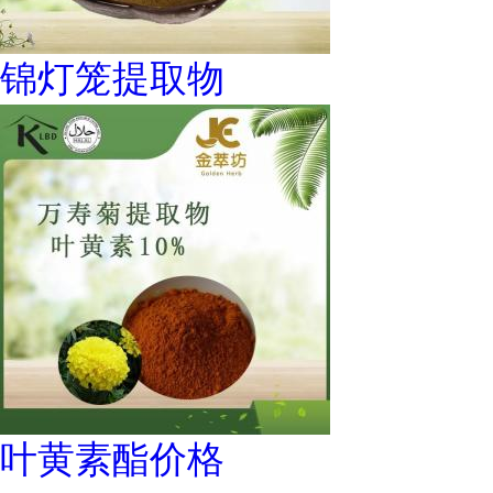
锦灯笼提取物
叶黄素酯价格