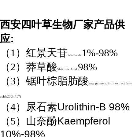
西安四叶草生物厂家产品供
:
应
（1）红景天苷
1%-98%
Salidroside
（2）莽草酸
98%
Shikimic Acid
（3）锯叶棕脂肪酸
Saw palmetto fruit extract fatty
acids25%-45%
Urolithin-B 98%
（4）
尿石素
Kaempferol
（5）山奈酚
10%-98%