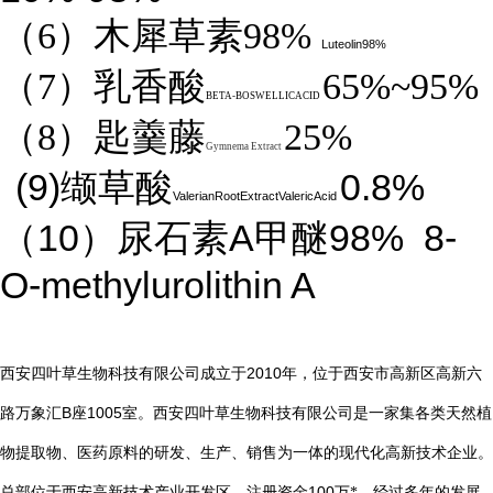
（6）木犀草素98%
Luteolin98%
（7）乳香酸
65%~95%
BETA-BOSWELLICACID
（8）匙羹藤
25%
Gymnema Extract
(9)
0.8%
缬草酸
ValerianRootExtractValericAcid
10
A
98%
8-
（
）尿石素
甲醚
O-methylurolithin A
2010
西安四叶草生物科技有限公司成立于
年，位于西安市高新区高新六
B
1005
路万象汇
座
室。西安四叶草生物科技有限公司是一家集各类天然植
物提取物、医药原料的研发、生产、销售为一体的现代化高新技术企业。
总部位于西安高新技术产业开发区，注册资金
100
万*，经过多年的发展