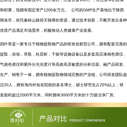
1200
GMP
和积累，现拥有固定资产
余万元。
公司的
生产基地位于陕西
商洛市，依托秦岭山脉得天独厚的资源，通过技术创新，不断开发出各种
优质产品满足市场需求，积极推动人类健康产业发展。
四叶草是一家专注于植物提取物产品的研发创新型公司，拥有配套完善的
提取，浓缩，萃取，柱层析，干燥等设施设备以及多套高压液相色谱仪、
气相色谱仪和紫外分光光度计等高效高灵敏度的分析仪器。融产品研发、
生产、销售于一体，拥有植物提取物领域完整的产业链。公司研发团队超
20
25%
过
人，拥有海内外知名院校的多名博士，硕士研究生占
以上，研
2000
3000
发面积超过
平方米。同时拥有
平方米的十万级洁净厂房。