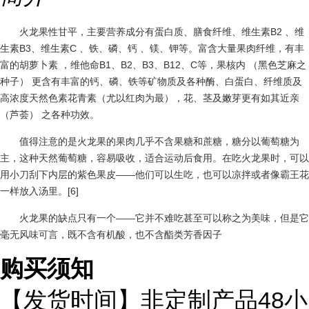
火龙果性甘平，主要营养成分有蛋白质、膳食纤维、维生素B2 、维
生素B3、维生素C 、铁、磷、钙 、镁、钾等。富含大量果肉纤维，有丰
富的胡萝卜素 ，维他命B1、B2、B3、B12、C等，果核内 （黑色芝麻之
种子） 更含有丰富的钙、磷、铁等矿物质及各种酶、白蛋白、纤维质及
高浓度天然色素花青素（尤以红肉为最），花、茎及嫩芽更有如其近亲
（芦荟） 之各种功效。
值得注意的是火龙果的果肉几乎不含果糖和蔗糖，糖分以葡萄糖为
主，这种天然葡萄糖，容易吸收，适合运动后食用。在吃火龙果时，可以
用小刀刮下内层的紫色果皮——他们可以生吃，也可以凉拌或者像霸王花
一样放入汤里。[6]
火龙果的缺点只有一个——它并不难吃甚至可以称之为美味，但是它
毫无风味可言，既不含有机酸，也不含酯类芳香因子
购买须知
48
【发货时间】非定制产品
小