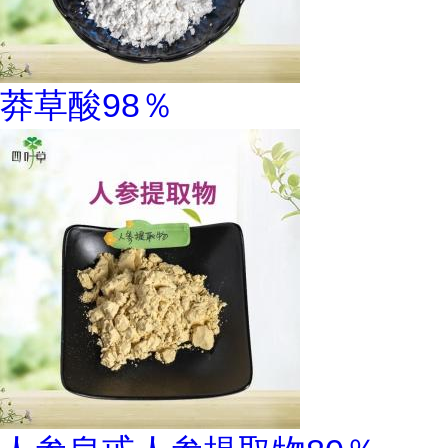
莽草酸98％