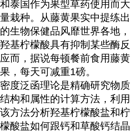
和泰国作为果型草药使用而大
量栽种。从藤黄果实中提练出
的生物保健品风靡世界各地，
羟基柠檬酸具有抑制某些酶反
应而，据说每顿餐前食用藤黄
果，每天可减重1磅。
密度泛函理论是精确研究物质
结构和属性的计算方法，利用
该方法分析羟基柠檬酸盐和柠
檬酸盐如何跟钙和草酸钙结晶