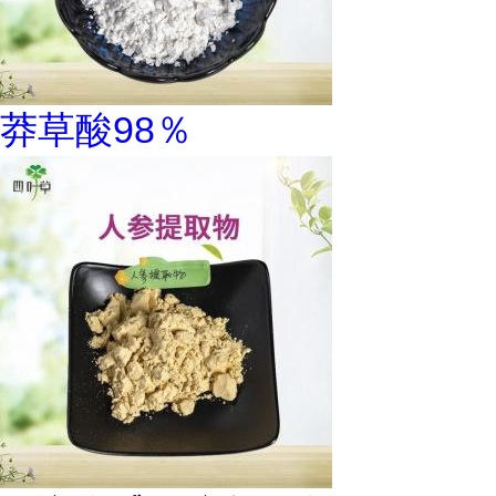
莽草酸98％