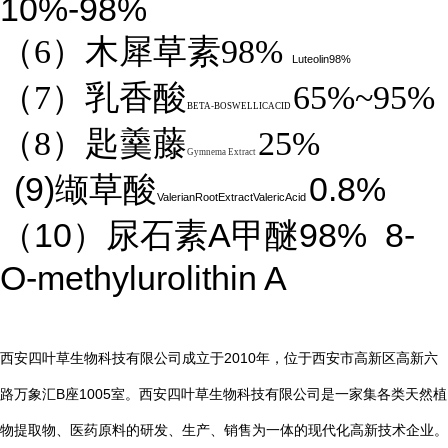
10%-98%
（6）木犀草素98%
Luteolin98%
（7）乳香酸
65%~95%
BETA-BOSWELLICACID
（8）匙羹藤
25%
Gymnema Extract
(9)
0.8%
缬草酸
ValerianRootExtractValericAcid
10
A
98%
8-
（
）尿石素
甲醚
O-methylurolithin A
2010
西安四叶草生物科技有限公司成立于
年，位于西安市高新区高新六
B
1005
路万象汇
座
室。西安四叶草生物科技有限公司是一家集各类天然植
物提取物、医药原料的研发、生产、销售为一体的现代化高新技术企业。