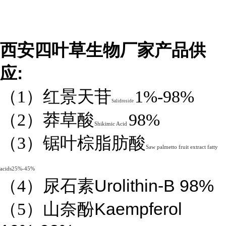
西安四叶草生物厂家产品供
:
应
（1）红景天苷
1%-98%
Salidroside
（2）莽草酸
98%
Shikimic Acid
（3）锯叶棕脂肪酸
Saw palmetto fruit extract fatty
acids25%-45%
Urolithin-B 98%
（4）
尿石素
Kaempferol
（5）山奈酚