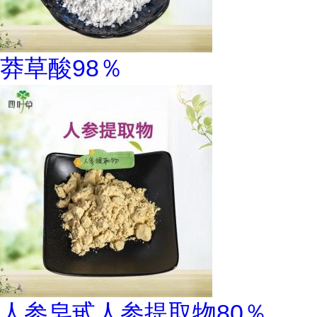
莽草酸98％
人参皂甙人参提取物80％