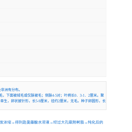
及非洲有分布。
下面被绒毛或仅脉被毛；侧脉4-5对；叶柄长0．3-1．2厘米。聚
单生，卵状披针形，长5-9厘米，径约2厘米，无毛。种子卵圆形，长
旋转蒸发浓缩→得到匙羹藤酸水溶液→经过大孔吸附树脂→纯化后的