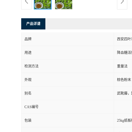
产品详请
品牌
西安四叶
用途
降血糖活
检测方法
重量法
外观
棕色粉末
别名
武靴藤，
CAS编号
包装
25kg