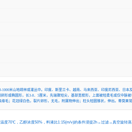
0-1000米山地疏林或灌丛中。印度、斯里兰卡、越南、马来西亚、印度尼西亚、日本
形或椭圆形，长3-8．5厘米，先端骤短尖，基部宽楔形，上面被短柔毛或仅中脉被毛，
形，具缘毛；花冠绿白色，裂片卵形，无毛，附属物伸出；柱头短圆锥状，伸出。蓇葖果常
。
度70℃，乙醇浓度50%，料液比1:15(m/v)的条件浸提2h→过滤→真空