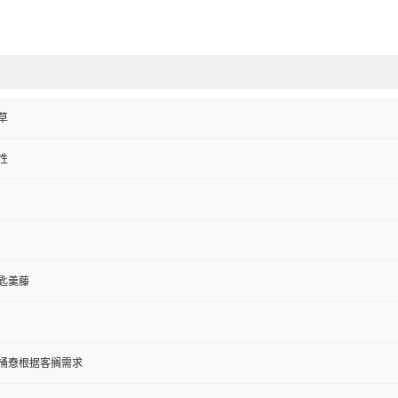
草
性
匙羹藤
纸板桶憃根据客搁需求