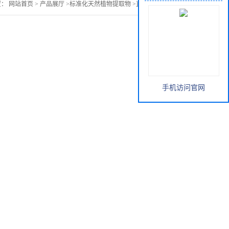
置：
网站首页
>
产品展厅
>
标准化天然植物提取物
>
直销 匙羹藤25%
手机访问官网