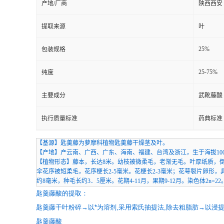
产地/厂商
陕西西安
提取来源
叶
25%
包装规格
25-75%
纯度
主要成分
武靴藤酸
执行质量标准
药典标准
【基源】匙羹藤为萝摩科植物匙羹藤干燥茎及叶。
【产地】产云南、广西、广东、海南、福建、台湾及浙江，生于海拔10
【植物形态】藤本，长达8米。幼枝被微柔毛，老渐无毛。叶厚纸质，倒卵
伞花序被短柔毛，花序梗长2-5毫米。花梗长2-3毫米；花萼裂片卵
约8毫米，种毛长约3．5厘米。花期4-11月，果期9-12月。染色体2n=22
匙羹藤酸的提取：
匙羹藤干叶粉碎→以*为溶剂,采用索氏抽提法,除去粗脂肪→以浸提温
匙羹藤酸