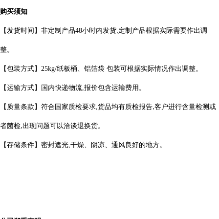
购买须知
【发货时间】非定制产品
48
小时内发货
定制产品根据实际需要作出
调
,
整。
【包装方式】
25kg/
纸板桶、铝箔袋 包装可根据实际情况作出调整。
【运输方式】国内快递物流
,
报价包含运输费用。
【质量条款】符合国家质检要求
,
货品均有质检报告
客户进行含量检测或
,
者菌检
出现问题可以洽谈退换货。
,
【存储条件】密封遮光
,
干燥、阴凉、通风良好的地方。