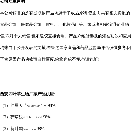
公司郑重声明
本公司销售的所有提取物产品均属于半成品原料
,
仅面向具有相关资质的
食品公司、保健品公司、饮料厂、化妆品厂等厂家或者相关流通企业销
售
不对个人销售
也不建议直接食用。产品介绍所涉及的潜在功效和应用
,
,
均来自于公开发表的文献
未经过国家食品和药品监督局评估仅供参考
因
,
,
平台原因产品功效请自行百度
给您造成不便
敬请
谅
解
!
,
,
西安四叶草生物厂家产品供应
:
（
1
）红景天苷
1%-98%
Salidroside
（
2
）莽草酸
98%
Shikimic Acid
（
3
）荷叶碱
98%
Nuciferin