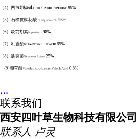
（
4
）四氢胡椒碱
99%
TETRAHYDROPIPERINE
（
5
）石榴皮鞣花酸
98%
Pomegranate P.E.
（
6
）欧前胡素
98%
Imperatorin
（
7
）乳香酸
65%
BETA-BOSWELLICACID
（
8
）匙羹藤
25%
Gymnema Extract
(9)
缬草酸
0.8%
ValerianRootExtractValericAcid
...
联系我们
西安四叶草生物科技有限公司
联系人
卢灵