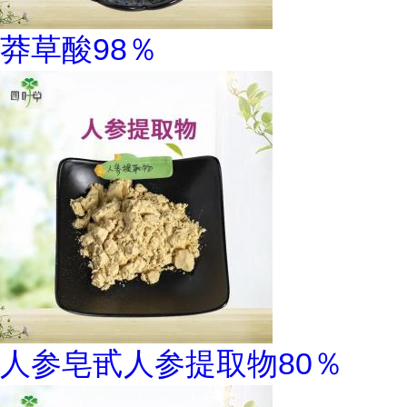
莽草酸98％
人参皂甙人参提取物80％