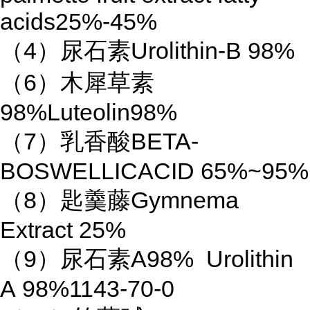
acids25%-45%
（4）尿石素Urolithin-B 98%
（6）木犀草素
98%Luteolin98%
（7）乳香酸BETA-
BOSWELLICACID 65%~95%
（8）匙羹藤Gymnema
Extract 25%
（9）尿石素A98% Urolithin
A 98%1143-70-0