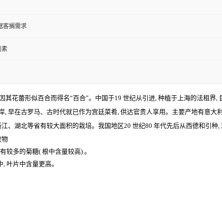
根据客搁需求
蓟素
生草本植物, 因其花蕾形似百合而得名“百合”。中国于19 世纪从引进, 种植于上海的法
, 早在古罗马、古时代就已作为宫廷菜肴, 供达官贵人享用。主要产地有意大利、
浙江、湖北等省有较大面积的栽培。我国地区20 世纪80 年代先后从西德和引种,
取物
有较多的菊糖( 根中含量较高) 。
, 叶片中含量更高。