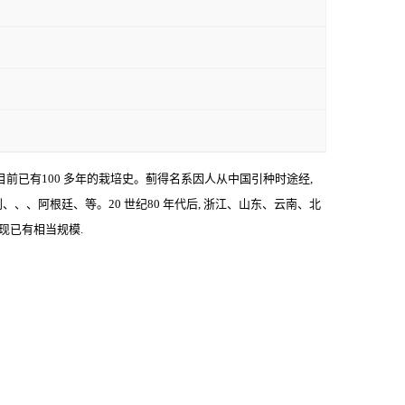
租界, 目前已有100 多年的栽培史。蓟得名系因人从中国引种时途经,
、、阿根廷、等。20 世纪80 年代后, 浙江、山东、云南、北
 现已有相当规模.