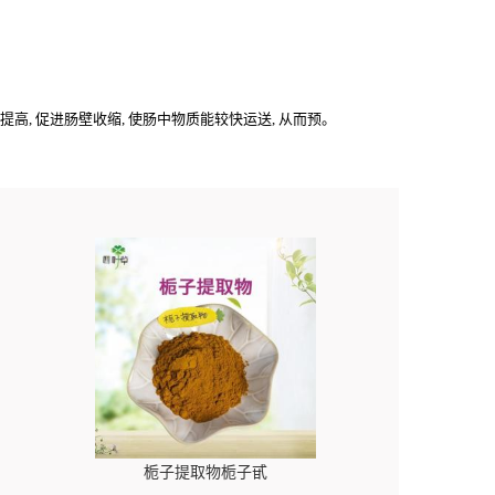
高, 促进肠壁收缩, 使肠中物质能较快运送, 从而预。
栀子提取物栀子甙