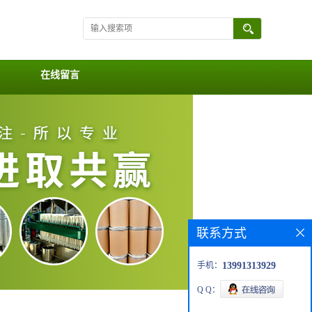
在线留言
联系方式
手机：
13991313929
Q Q：