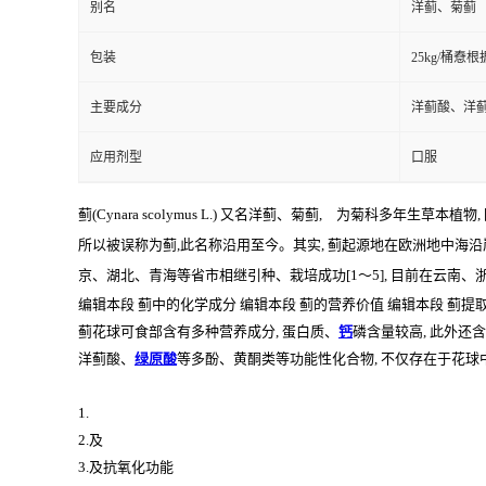
别名
洋蓟、菊蓟
包装
25kg/桶憃
主要成分
洋蓟酸、洋
应用剂型
口服
蓟(Cynara scolymus L.) 又名洋蓟、菊蓟, 为菊科多年
所以被误称为蓟,此名称沿用至今。其实, 蓟起源地在欧洲地中海沿岸
京、湖北、青海等省市相继引种、栽培成功[1～5], 目前在云南、
编辑本段
蓟中的化学成分
编辑本段
蓟的营养价值
编辑本段
蓟提
蓟花球可食部含有多种营养成分, 蛋白质、
钙
磷含量较高, 此外还含
洋蓟酸、
绿原酸
等多酚、黄酮类等功能性化合物, 不仅存在于花球中
1.
2.及
3.及抗氧化功能