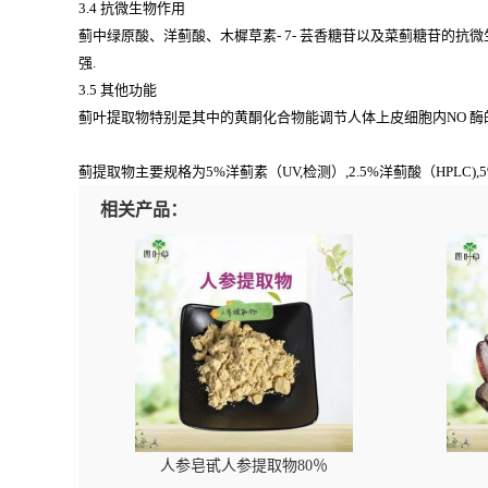
3.4 抗微生物作用
蓟中绿原酸、洋蓟酸、木樨草素- 7- 芸香糖苷以及菜蓟糖苷的抗微
强.
3.5 其他功能
蓟叶提取物特别是其中的黄酮化合物能调节人体上皮细胞内NO 酶的基
蓟提取物主要规格为5%洋蓟素（UV,检测）,2.5%洋蓟酸（HPLC
相关产品：
人参皂甙人参提取物80％