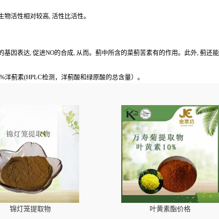
生物活性相对较高, 活性比活性。
因表达, 促进NO的合成, 从而。蓟中所含的菜蓟苦素有的作用。此外, 蓟还能提
),5%洋蓟素(HPLC检测，洋蓟酸和绿原酸的总含量）。
锦灯笼提取物
叶黄素酯价格