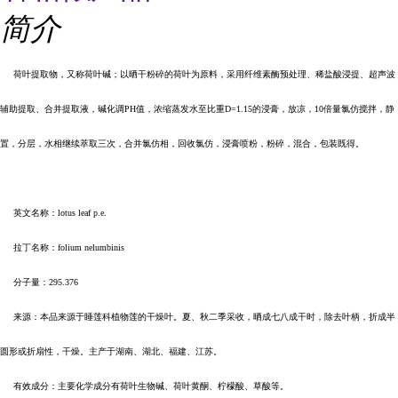
简介
荷叶提取物，又称荷叶碱；以晒干粉碎的荷叶为原料，采用纤维素酶预处理、稀盐酸浸提、超声波
辅助提取、合并提取液，碱化调PH值，浓缩蒸发水至比重D=1.15的浸膏，放凉，10倍量氯仿搅拌，静
置，分层，水相继续萃取三次，合并氯仿相，回收氯仿，浸膏喷粉，粉碎，混合，包装既得。
英文名称：lotus leaf p.e.
拉丁名称：folium nelumbinis
分子量：295.376
来源：本品来源于睡莲科植物莲的干燥叶。夏、秋二季采收，晒成七八成干时，除去叶柄，折成半
圆形或折扇性，干燥。主产于湖南、湖北、福建、江苏。
有效成分：主要化学成分有荷叶生物碱、荷叶黄酮、柠檬酸、草酸等。