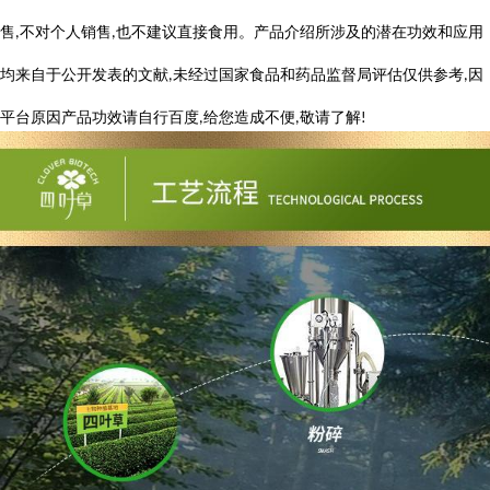
售
不对个人销售
也不建议直接食用。产品介绍所涉及的潜在功效和应用
,
,
均来自于公开发表的文献
未经过国家食品和药品监督局评估仅供参考
因
,
,
平台原因产品功效请自行百度
给您造成不便
敬请了解
,
,
!