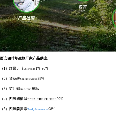
西安四叶草生物厂家产品供应
:
（
1
）红景天苷
1%-98%
Salidroside
（
2
）莽草酸
98%
Shikimic Acid
（
3
）荷叶碱
98%
Nuciferin
（
4
）四氢胡椒碱
99%
TETRAHYDROPIPERINE
（
5
）四氢姜黄素
98%
Tetrahydrocurcumin