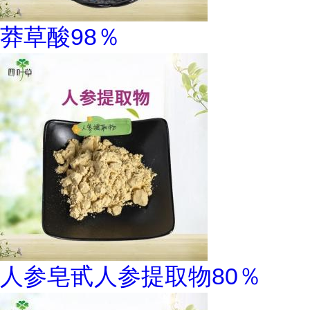
莽草酸98％
人参皂甙人参提取物80％