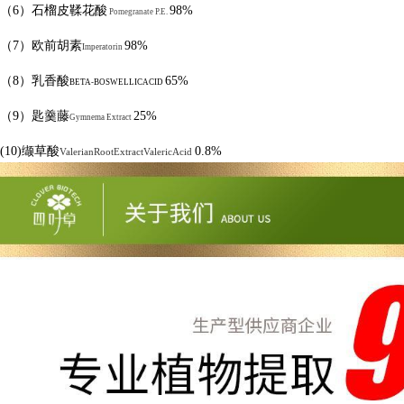
（
6
）石榴皮鞣花酸
98%
Pomegranate P.E.
（
7
）欧前胡素
98%
Imperatorin
（
8
）乳香酸
65%
BETA-BOSWELLICACID
（
9
）匙羹藤
25%
Gymnema Extract
(10)
缬草酸
0.8%
ValerianRootExtractValericAcid