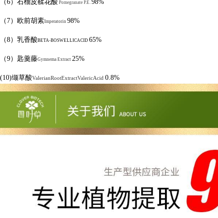
（
6
）石榴皮鞣花酸
98%
Pomegranate P.E.
（
7
）欧前胡素
98%
Imperatorin
（
8
）乳香酸
65%
BETA-BOSWELLICACID
（
9
）匙羹藤
25%
Gymnema Extract
(10)
缬草酸
0.8%
ValerianRootExtractValericAcid