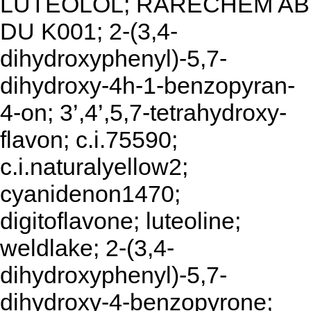
LUTEOLOL; RARECHEM AB
DU K001; 2-(3,4-
dihydroxyphenyl)-5,7-
dihydroxy-4h-1-benzopyran-
4-on; 3’,4’,5,7-tetrahydroxy-
flavon; c.i.75590;
c.i.naturalyellow2;
cyanidenon1470;
digitoflavone; luteoline;
weldlake; 2-(3,4-
dihydroxyphenyl)-5,7-
dihydroxy-4-benzopyrone;