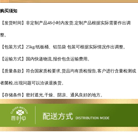
购买须知
【发货时间】非定制产品
48
小时内发货
定制产品根据实际需要作出
调
,
整。
【包装方式】
25kg/
纸板桶、铝箔袋 包装可根据实际情况作出调整。
【运输方式】国内快递物流
,
报价包含运输费用。
【质量条款】符合国家质检要求
,
货品均有质检报告
客户进行含量检测或
,
者菌检
出现问题可以洽谈退换货。
,
【存储条件】密封遮光
,
干燥、阴凉、通风良好的地方。