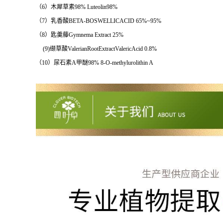
（6）木犀草素98% Luteolin98%
（7）乳香酸BETA-BOSWELLICACID 65%~95%
（8）匙羹藤Gymnema Extract 25%
(9)缬草酸ValerianRootExtractValericAcid 0.8%
（10）尿石素A甲醚98% 8-O-methylurolithin A