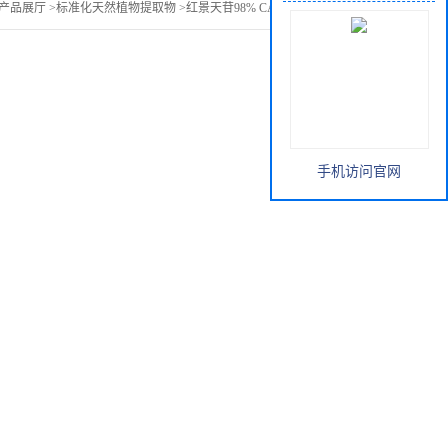
产品展厅
>
标准化天然植物提取物
>
红景天苷98% CAS：10338-51-9
手机访问官网