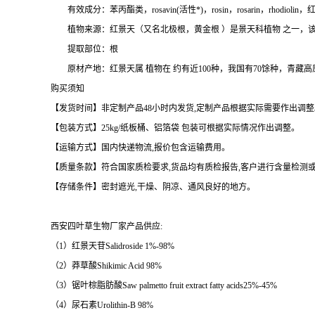
有效成分：苯丙酯类，rosavin(活性*)，rosin，rosarin，rhodiol
植物来源：红景天（又名北极根，黄金根 ）是景天科植物 之一，该科
提取部位：根
原材产地：红景天属 植物在 约有近100种，我国有70馀种，青藏高
购买须知
【发货时间】非定制产品48小时内发货,定制产品根据实际需要作出调整
【包装方式】25kg/纸板桶、铝箔袋 包装可根据实际情况作出调整。
【运输方式】国内快递物流,报价包含运输费用。
【质量条款】符合国家质检要求,货品均有质检报告,客户进行含量检测
【存储条件】密封遮光,干燥、阴凉、通风良好的地方。
西安四叶草生物厂家产品供应:
（1）红景天苷Salidroside 1%-98%
（2）莽草酸Shikimic Acid 98%
（3）锯叶棕脂肪酸Saw palmetto fruit extract fatty acids25%-45%
（4）尿石素Urolithin-B 98%