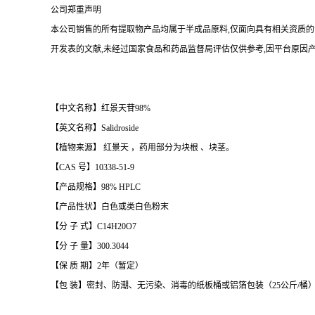
公司郑重声明
本公司销售的所有提取物产品均属于半成品原料,仅面向具有相关资质的
开发表的文献,未经过国家食品和药品监督局评估仅供参考,因平台原因产
【中文名称】红景天苷98%
【英文名称】Salidroside
【植物来源】 红景天 ，药用部分为块根 、块茎。
【CAS 号】10338-51-9
【产品规格】98% HPLC
【产品性状】白色或类白色粉末
【分 子 式】C14H20O7
【分 子 量】300.3044
【保 质 期】2年（暂定）
【包 装】密封、防潮、无污染、消毒的纸板桶或铝箔包装（25公斤/桶