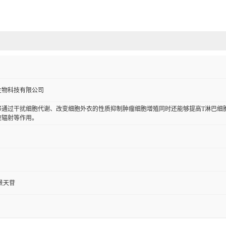
生物科技有限公司
够通过干扰细胞代谢、改变细胞外衣的性质抑制肿瘤细胞增殖同时还能够提高T淋巴细
波辐射等作用。
景天苷