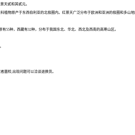
in，红景天甙和其甙元。
植物原产于东西伯利亚的北极圈内。红景天广泛分布于欧洲和亚洲的极圈和多山地区中。其
原有55种，西藏有32种，分布于我国东北、华北、西北及西南的高寒山区。
。
或者菌检,出现问题可以洽谈退换货。