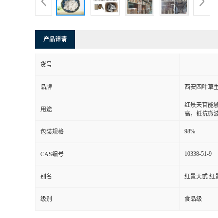
产品详请
货号
品牌
西安四叶草
红景天苷能
用途
高，抵抗微
98%
包装规格
10338-51-9
CAS编号
别名
红景天甙 红
级别
食品级