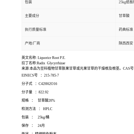
包装
25kg
主要成分
甘草酸
执行质量标准
药典标准
产地/厂商
陕西西安
英文名称:
Liquorice Root P.E.
拉丁名称:
Radix Glycyrrhizae
来源:
本品为豆科植物甘草胀果甘草
或光果甘草的干燥根及根茎。
CAS
EINECS号
：215-785-7
分子式
：C42H62O16
分子量
：822.92
规格
：
甘草酸20%
检测方法
： HPLC
包装
：
25kg/桶
保存
：
24月