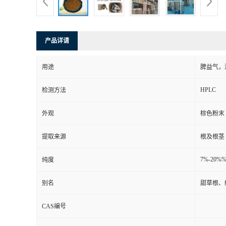
产品详请
用途
脾益气，
HPLC
检测方法
外观
棕色粉末
提取来源
根及根茎
7%-20%
纯度
别名
甜草根、
CAS编号