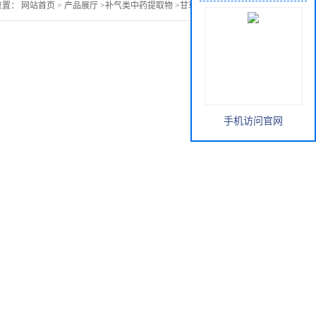
位置：
网站首页
>
产品展厅
>
补气类中药提取物
>
甘草提取物甘草酸
手机访问官网