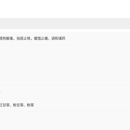
清热解毒，祛痰止咳，缓墙止痛，调和诸药
%
红甘草、粉甘草、粉草