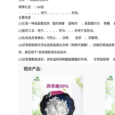
性状
：精细棕色粉末
网筛孔径
：100目
：
，，，，。用于，，，，、，，、烈性。
主要用途
：
(1)它是一种高甜度低热
值的保健
甜味剂
，其甜度约为
蔗糖
(2)医药工业：用于、、、、、肝炎、、，并用于及防治。
(3)化妆品及卷烟业；可防止、、日晒、
皮疹
、润喉等。
(4)甘草提取物可活化皮质甾类化合物（抑制代谢酶），间接的增强
的，更适用于*发用或肤用化妆品中。
(5)甘草黄酮类成份，具有温和抑制酪氨酸酶的作用，
甘草提取物
相关产品：