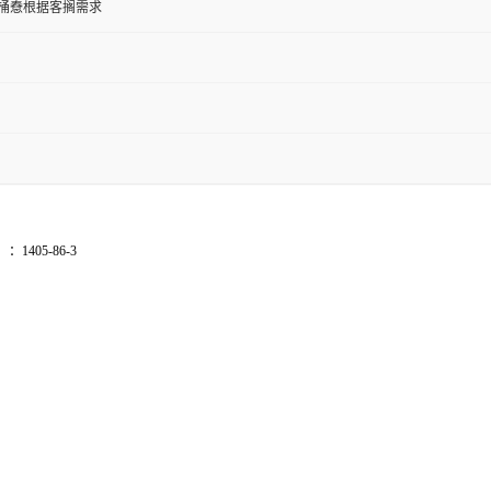
纸板桶憃根据客搁需求
号
：1405-86-3