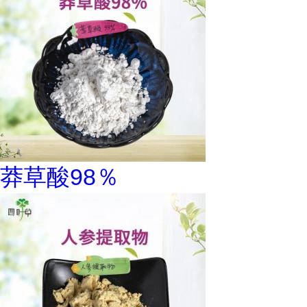
莽草酸98％