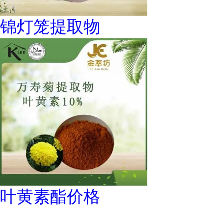
锦灯笼提取物
叶黄素酯价格