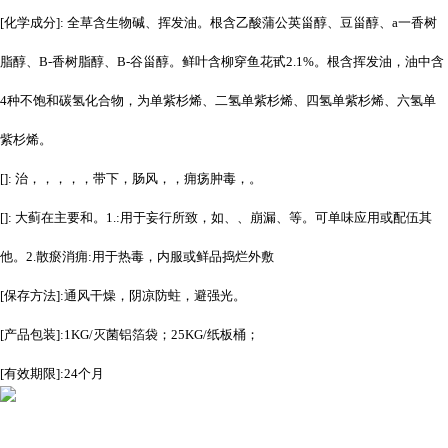
[化学成分]: 全草含生物碱、挥发油。根含乙酸蒲公英甾醇、豆甾醇、a一香树
脂醇、B-香树脂醇、B-谷甾醇。鲜叶含柳穿鱼花甙2.1%。根含挥发油，油中含
4种不饱和碳氢化合物，为单紫杉烯、二氢单紫杉烯、四氢单紫杉烯、六氢单
紫杉烯。
[]: 治，，，，，带下，肠风，，痈疡肿毒，。
[]: 大蓟在主要和。1.:用于妄行所致，如、、崩漏、等。可单味应用或配伍其
他。2.散瘀消痈:用于热毒，内服或鲜品捣烂外敷
[保存方法]:通风干燥，阴凉防蛀，避强光。
[产品包装]:1KG/灭菌铝箔袋；25KG/纸板桶；
[有效期限]:24个月
...