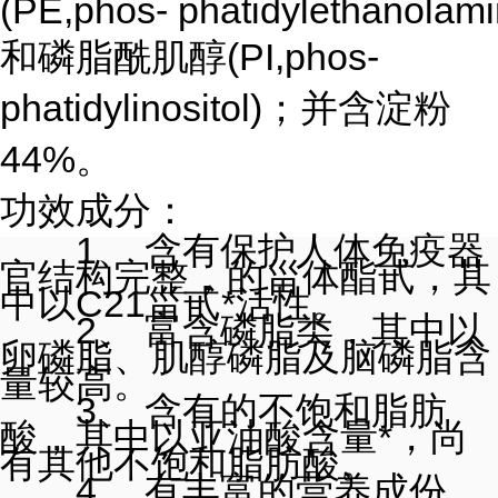
(PE,phos- phatidylethanolami
和磷脂酰肌醇(PI,phos-
phatidylinositol)；并含淀粉
44%。
功效成分
：
1、 含有保护人体免疫器
官结构完整，的甾体酯甙，其
中以C21甾甙*活性。
2、 富含磷脂类，其中以
卵磷脂、肌醇磷脂及脑磷脂含
量较高。
3、 含有的不饱和脂肪
酸，其中以
亚油酸
含量*，尚
有其他不饱和脂肪酸。
4、 有丰富的营养成份，