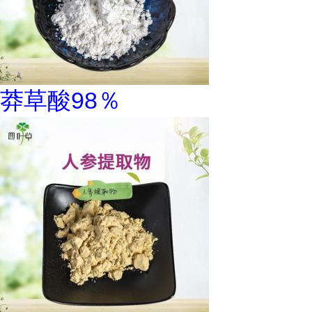
莽草酸98％