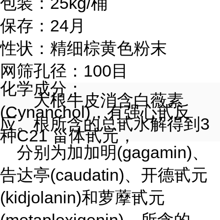
包装
：
25kg/桶
保存
：
24月
性状：
精细棕黄色粉末
网筛孔径
：100目
化学成分
：
大根牛皮消含白薇素
(Cynanchol)，有强心甙反
应。根所含的总甙水解得到3
种C21 甾体甙元，
分别为加加明(gagamin)、
告达亭(caudatin)、开德甙元
(kidjolanin)和萝藦甙元