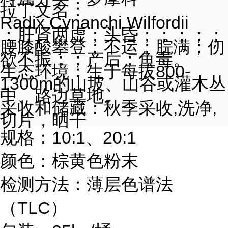
拉丁文名
：
Radix Cynanchi Wilfordii
：肝肾两虚；头昏；；；
；
；
腰膝酸攀登；不运；脘满；仞
欲不振；；产后；鱼毒。
生态环境：生于每拔800-
1300m的
山坡
、
山谷
或
灌木
丛
中、路边草地。
采收和储藏：秋季
采收,洗净,
切片，晒干
规格：
10:1、20:1
颜色
：
棕黄色粉末
检测方法
：
薄层色谱法
（TLC）