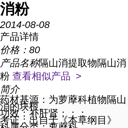
消粉
2014-08-08
产品详情
价格：
80
产品名称
隔山消提取物隔山消
粉
查看相似产品 >
简介
药材基源
：为
萝藦科
植物隔山
消的块根。
功效
：补肝
肾；；；
考证
：出自于
《本草纲目》
科属分类
：萝藦科