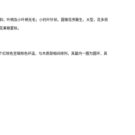
部偏斜；叶柄及小叶柄无毛；小托叶针状。圆锥花序腋生，大型，花多而
。花果期夏秋。
-6个红棕色至暗棕色环逞，与木质部相间排列，其最内一圈为圆环，其