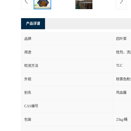
产品详请
品牌
四叶草
用途
栓剂、洗
TLC
检测方法
外观
棕黄色粉
别名
鸡血藤
CAS编号
包装
25kg/桶