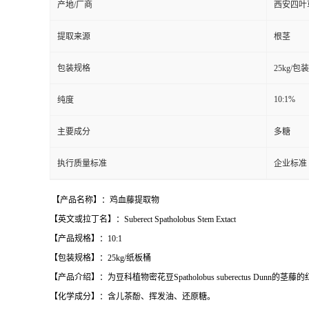
产地/厂商
西安四叶
提取来源
根茎
包装规格
25kg/包装
10:1%
纯度
主要成分
多糖
执行质量标准
企业标准
【产品名称】：鸡血藤提取物
【英文或拉丁名】：Suberect Spatholobus Stem Extact
【产品规格】：10:1
【包装规格】：25kg/纸板桶
【产品介绍】：为豆科植物密花豆Spatholobus suberectus Dunn
【化学成分】：含儿茶酚、挥发油、还原糖。