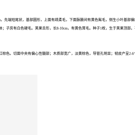
-15cm，先端短尾状，基部圆形，上面有疏柔毛，下面脉腋间有黄色髯毛，侧生小叶基
；子房有白色硬毛。荚果舌形，长8-10cm，有黄色茸毛。种子1枚，生于荚果顶部
落处现红棕色。切面中央有偏心性髓部；木质部宽广，淡黄棕色，导管孔明显；韧皮产呈2