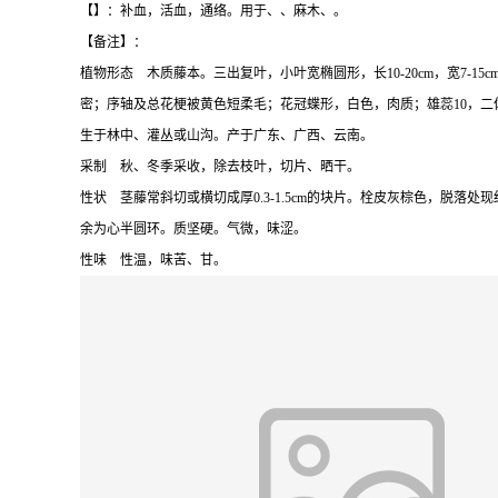
【】：补血，活血，通络。用于、、麻木、。
【备注】：
植物形态 木质藤本。三出复叶，小叶宽椭圆形，长10-20cm，宽7
密；序轴及总花梗被黄色短柔毛；花冠蝶形，白色，肉质；雄蕊10，二体
生于林中、灌丛或山沟。产于广东、广西、云南。
采制 秋、冬季采收，除去枝叶，切片、晒干。
性状 茎藤常斜切或横切成厚0.3-1.5cm的块片。栓皮灰棕色，脱
余为心半圆环。质坚硬。气微，味涩。
性味 性温，味苦、甘。