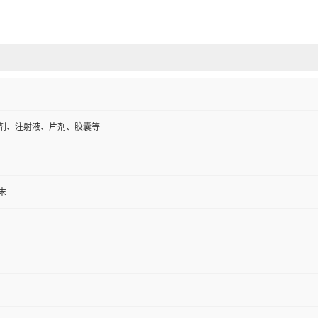
剂、注射液、片剂、胶囊等
末