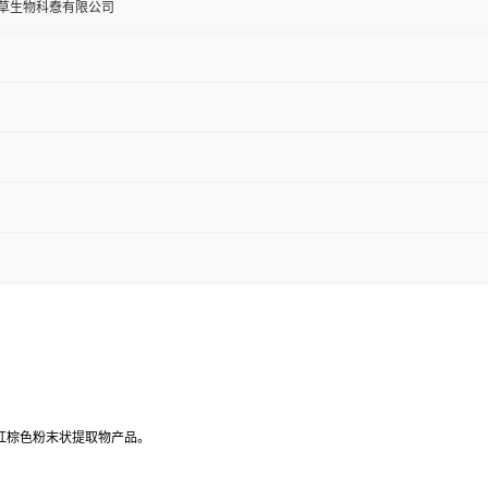
草生物科憃有限公司
的茎藤的红棕色粉末状提取物产品。