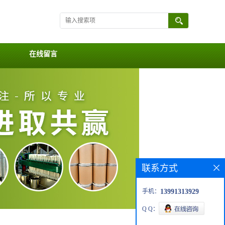
在线留言
联系方式
手机：
13991313929
Q Q：