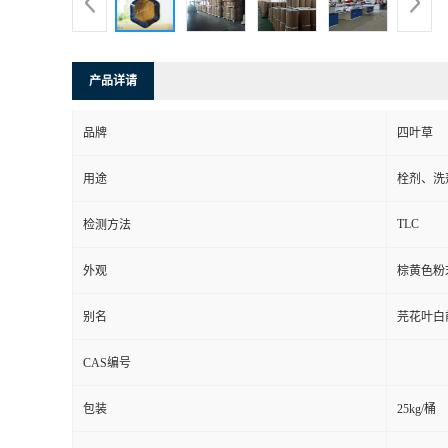
产品详请
品牌
四叶草
用途
栓剂、洗
TLC
检测方法
外观
棕黄色粉
别名
芫花叶白
CAS编号
包装
25kg/桶