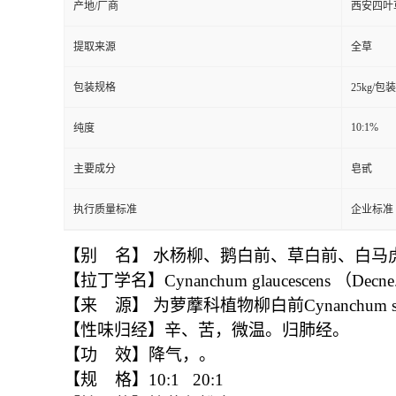
产地/厂商
西安四叶
提取来源
全草
包装规格
25kg/包装
10:1%
纯度
主要成分
皂甙
执行质量标准
企业标准
【别 名】 水杨柳、鹅白前、草白前、白马虎
【拉丁学名】Cynanchum glaucescens （Decne.
【来 源】 为萝藦科植物柳白前Cynanchum staun
【性味归经】辛、苦，微温。归肺经。
【功 效】降气，。
【规 格】10:1 20:1