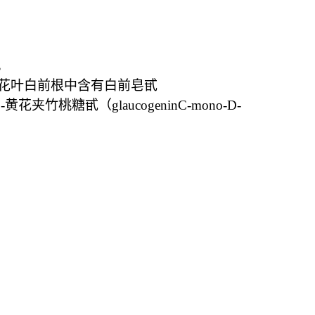
。
)2.芫花叶白前根中含有白前皂甙
-黄花夹竹桃糖甙（glaucogeninC-mono-D-