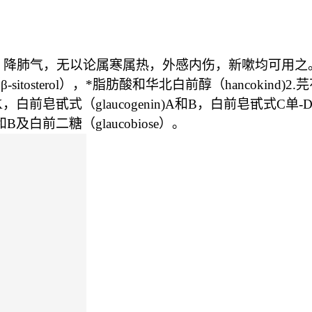
，降肺气，无以论属寒属热，外感内伤，新嗽均可用之
tosterol），*脂肪酸和华北白前醇（hancokind
I，J，K，白前皂甙式（glaucogenin)A和B，白前皂甙式C单-D
e)A和B及白前二糖（glaucobiose）。