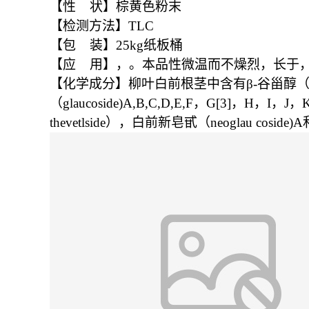
【性 状】棕黄色粉末
【检测方法】TLC
【包 装】25kg纸板桶
【应 用】，。本品性微温而不燥烈，长于
【化学成分】柳叶白前根茎中含有β-谷甾醇（β-si
（glaucoside)A,B,C,D,E,F，G[3]，H，
thevetlside），白前新皂甙（neoglau cosid