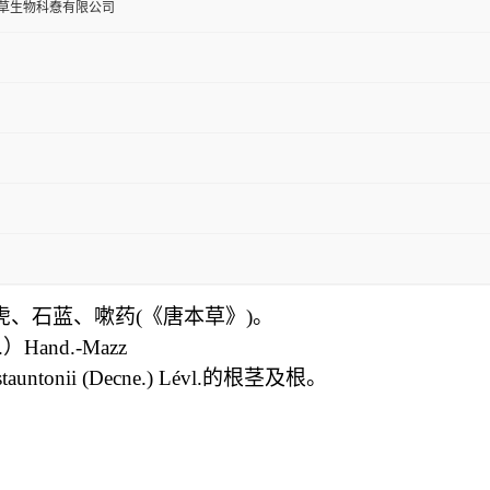
草生物科憃有限公司
、石蓝、嗽药(《唐本草》)。
）Hand.-Mazz
tonii (Decne.) Lévl.的根茎及根。