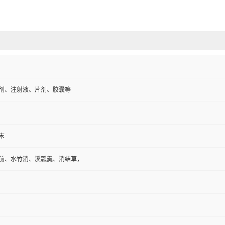
剂、注射液、片剂、胶囊等
末
前、水竹消、溪瓢羹、消结草，