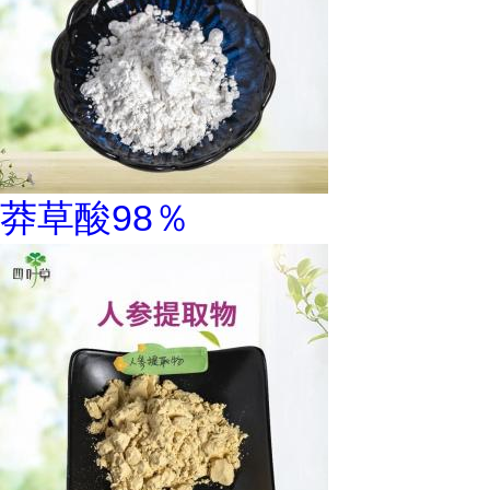
莽草酸98％