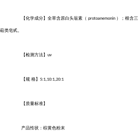
【化学成分】全草含原白头翁素（
）；根含三
protoanemonin
萜类皂甙。
【检测方法】
uv
【规 格】
5:1,10:1,20:1
【质量标准】
产品性状：棕黄色粉末