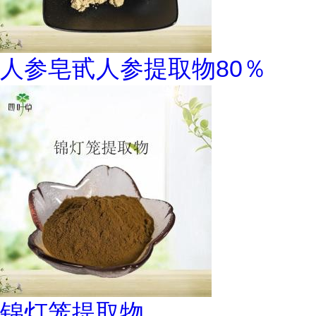
人参皂甙人参提取物80％
锦灯笼提取物