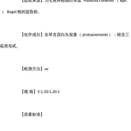
【提取来源】为毛茛科植物白头翁
（
Pulsatilla chinensis
Bge.
）
根的提取粉。
Regel
【化学成分】全草含原白头翁素（
）；根含三
protoanemonin
萜类皂甙。
【检测方法】
uv
【规 格】
5:1,10:1,20:1
【质量标准】