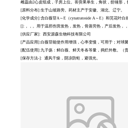
雌蕊由
2
心皮组成，子房上位。蓇葖果单生，角状，纺锤形，
[
原料分布
]:
生于山坡路旁。药材主产于安徽、湖北、辽宁。
[
化学成分
]:
含白薇苷
A
～
E
（
cynatratoside A
～
E
）和芫花叶白
[
]:
，，。用于温邪伤营发热，发热，骨蒸劳热，产后发热，
[
供应厂家
]:
西安源森生物科技有限公司
[
产品应用
]:
白薇苷能使作用增强，心率变慢，可用于；对球
[
配伍使用
]:
九子疡：鲜白薇、鲜天冬各等量，捣烂外敷。（
[
保存方法
-]:
通风干燥，阴凉防蛀，避强光。