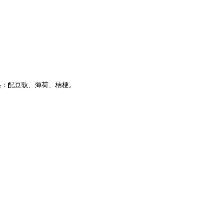
热：配豆豉、薄荷、桔梗。