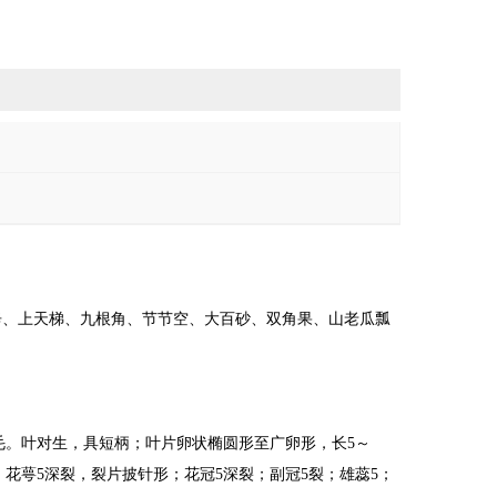
辛、上天梯、九根角、节节空、大百砂、双角果、山老瓜瓢
毛。叶对生，具短柄；叶片卵状椭圆形至广卵形，长
5
～
；花萼
5
深裂，裂片披针形；花冠
5
深裂；副冠
5
裂；雄蕊
5
；