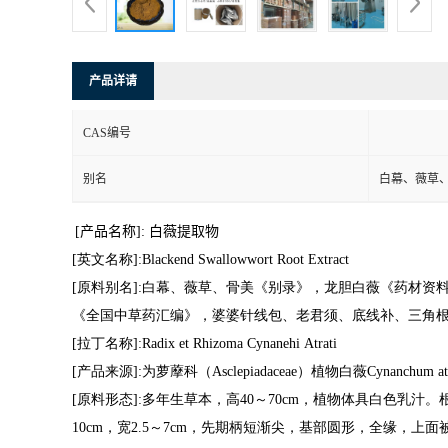
产品详请
CAS编号
别名
白幕、薇草、
[
产品名称
]:
白薇提取物
[
英文名称
]:Blackend Swallowwort Root Extract
[
原料别名
]:
白幕、薇草、骨美《别录》，龙胆白薇《药材资
《全国中草药汇编》，婆婆针线包、老君须、底线补、三角
[
拉丁名称
]:Radix et Rhizoma Cynanehi Atrati
[
产品来源
]:
为萝藦科（
Asclepiadaceae
）植物白薇
Cynanchum at
[
原料形态
]:
多年生草本，高
40
～
70cm
，植物体具白色乳汁。
10cm
，宽
2.5
～
7cm
，先期柄短渐尖，基部圆形，全缘，上面