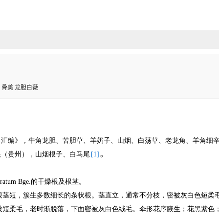
骨美 龙胆白薇
料汇编》，牛角龙胆、苦胆草、羊奶子、山烟、白荡草、老龙角、羊角细
根（贵州），山烟根子、白马尾
[1]
。
ratum Bge.
的干燥根及根茎。
根茎短，簇生多数细长的条状根。茎直立，通常不分枝，密被灰白色短柔
被短柔毛，老时渐脱落，下面密被灰白色绒毛。伞形花序腋生；花黑紫色