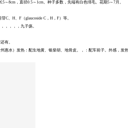
长
5
～
8cm
，直径
0.5
～
1cm
。种子多数，先端有白色绵毛。花期
5
～
7
月。
前苷
C
、
H
、
F
（
glaucoside C
，
H
，
F
）等。
，，，，，，九子疡。
菌还有。
贵州惠水）发热：配生地黄、银柴胡、地骨皮。，：配车前子。外感，发