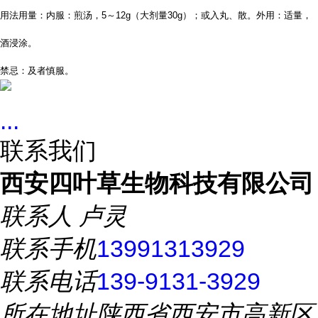
用法用量：内服：煎汤，
5
～
12g
（大剂量
30g
）；或入丸、散。外用：适量，
酒浸涂。
禁忌：及者慎服。
...
联系我们
西安四叶草生物科技有限公司
联系人
卢灵
联系手机
13991313929
联系电话
139-9131-3929
所在地址
陕西省西安市高新区