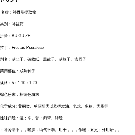
名称：补骨脂提取物
类别：补益药
拼音：
BU GU ZHI
拉丁：
Fructus Psoraleae
别名：胡韭子、破故纸、黑故子、胡故子、吉固子
药用部位：成熟种子
规格：
5
：
1 10
：
1 20
棕色粉末：棕黄色粉末
化学成分
:
黄酮
类、
单
萜
酚类
以及挥发油、皂式、
多糖
、类脂等
性味归经：温；辛、苦；归肾、脾经
：补肾助阳，，暖脾，纳气平喘。用于，，，作喘，五更；外用治，。