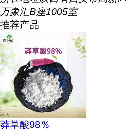
万象汇B座1005室
推荐产品
莽草酸98％