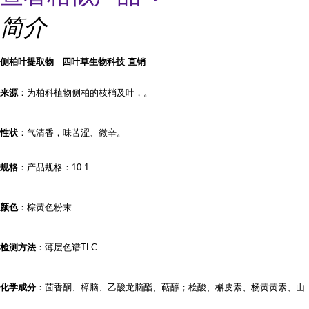
简介
侧柏叶提取物 四叶草生物科技 直销
来源
：为柏科植物侧柏的枝梢及叶，。
性状
：气清香，味苦涩、微辛。
规格
：产品规格：
10:1
颜色
：棕黄色粉末
检测方法
：薄层色谱
TLC
化学成分
：茴香酮、樟脑、乙酸龙脑酯、萜醇；桧酸、槲皮素、杨黄黄素、山