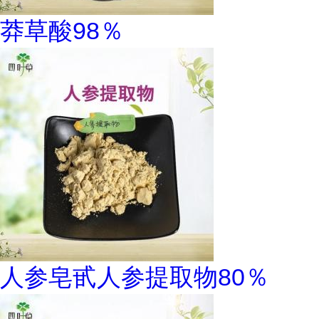
莽草酸98％
人参皂甙人参提取物80％