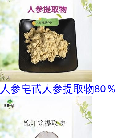
人参皂甙人参提取物80％