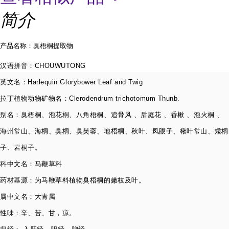
简介
产品名称：臭梧桐提取物
汉语拼音：
CHOUWUTONG
英文名：
Harlequin Glorybower Leaf and Twig
拉丁植物动物矿物名：
Clerodendrum trichotomum Thunb.
别名：臭梧桐、泡花桐、八角梧桐、追骨风 、后庭花 、香楸 、泡火桐 、
海州常山、海桐、臭桐、臭芙蓉、地梧
桐、秋叶、凤眼子、楸叶常山、矮桐
子、岩桐子。
科中文名：马鞭草科
药材基源：为马鞭草料植物臭梧桐的嫩枝及叶。
属中文名：大青属
性味：辛、苦、甘，凉。