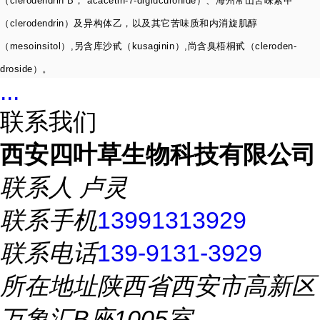
（
clerodendrin B
，
acacetin-7-diglucuronide
）、海州常山苦味素甲
（
clerodendrin
）及异构体乙，以及其它苦味质和内消旋肌醇
（
mesoinsitol
）
,
另含库沙甙（
kusaginin
）
,
尚含臭梧桐甙（
cleroden-
droside
）。
...
联系我们
西安四叶草生物科技有限公司
联系人
卢灵
联系手机
13991313929
联系电话
139-9131-3929
所在地址
陕西省西安市高新区
万象汇B座1005室