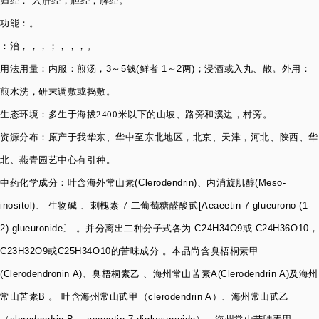
归经： 入
肝经
，
胆经
，
脾经
。
功能：。
：治，，，；，，，。
用法用量：内服：煎汤，
3
～
5
钱
(
鲜者
1
～
2
两
)
；浸酒或入丸、散。外用：
煎水洗，研末调敷或捣敷。
生
态环境：多生于海拔
2400
米以下的山坡、路旁和溪边，村旁。
资源分布：原产于我华东、
华中
至东北地区，
北京
、天津，
河北
、陕西、
华
北
、
燕青
园艺中心有引种。
中药化学成分：
叶含海外常山素
(Clerodendrin)
、内消旋肌醇
(Meso-
inositol)
、 生物碱 、刺槐素
-7-
二
葡萄糖醛酸
甙
[Aeaeetin-7-glueurono-(1-
2)-glueuronide
〕 。并分离出二种分子式各为
C24H34O9
或
C24H36O10
，
C23H32O9
或
C25H34O10
的苦味成分 。本品尚含臭梧桐素甲
(Clerodendronin A)
、臭梧桐素乙 、海州常山苦素
A(Clerodendrin A)
及海州
常山苦素
B
。 叶含海州常山甙甲（
clerodendrin A
）、海州常山甙乙