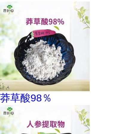
莽草酸98％