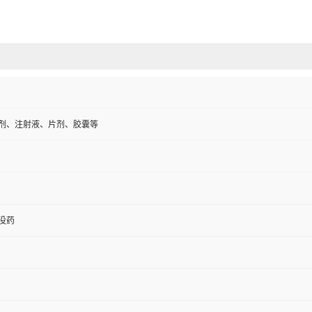
剂、注射液、片剂、胶囊等
没药