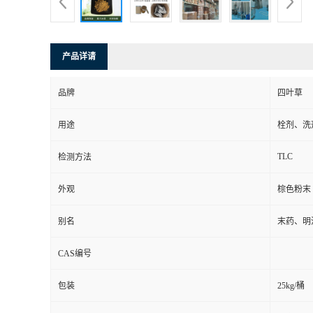
产品详请
品牌
四叶草
用途
栓剂、洗
TLC
检测方法
外观
棕色粉末
别名
末药、明
CAS编号
包装
25kg/桶