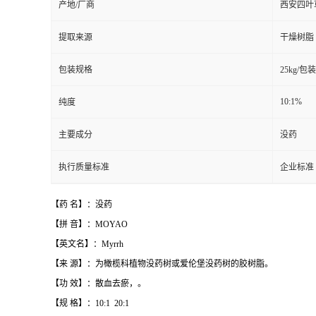
产地/厂商
西安四叶
提取来源
干燥树脂
包装规格
25kg/包装
10:1%
纯度
主要成分
没药
执行质量标准
企业标准
【药 名】：没药
【拼 音】：MOYAO
【英文名】：Myrrh
【来 源】：为橄榄科植物没药树或爱伦堡没药树的胶树脂。
【功 效】：散血去瘀，。
【规 格】：10:1 20:1