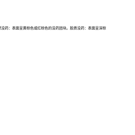
然没药：表面呈黄棕色或红棕色的没药团块。胶质没药：表面呈深棕