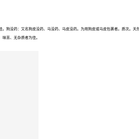
佳。狗没药：又名狗皮没药、马没药、马皮没药。为用狗皮或马皮包裹者。质次。天
、味苦、无杂质者为佳。