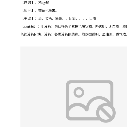
【包 装】：25kg/桶
【颜 色】：棕黄色粉末。
【主 治】：治、金疮、筋骨、、症瘕、、、、目障
【商品名】：明没药：为红褐色至紫棕色块状物，略透明，无杂质，质
色的没药团块。没药：各类没药的统称。均以微透明、显油润、香气浓