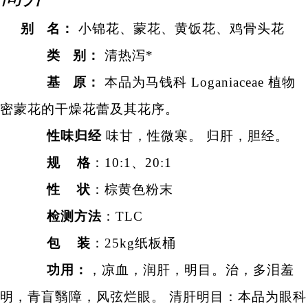
别 名：
小锦花、蒙花、黄饭花、鸡骨头花
类 别：
清热泻*
基 原：
本品为
马钱科
Loganiaceae 植物
密蒙花的干燥花蕾及其花序。
性味归经
味甘，性微寒。 归肝，胆经。
规
格
：
10:1、20:1
性 状
：棕黄色粉末
检测方法
：TLC
包 装
：25kg纸板桶
功用：
，凉血，润肝，明目。治，多泪羞
明，
青盲
翳障，风弦烂眼。 清肝明目：本品为眼科