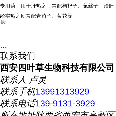
专用药，用于肝热之，常配
枸杞子
、
菟丝子
。治肝
经实热之则常配
青葙子
、
菊花
等。
...
联系我们
西安四叶草生物科技有限公司
联系人
卢灵
联系手机
13991313929
联系电话
139-9131-3929
所在地址
陕西省西安市高新区