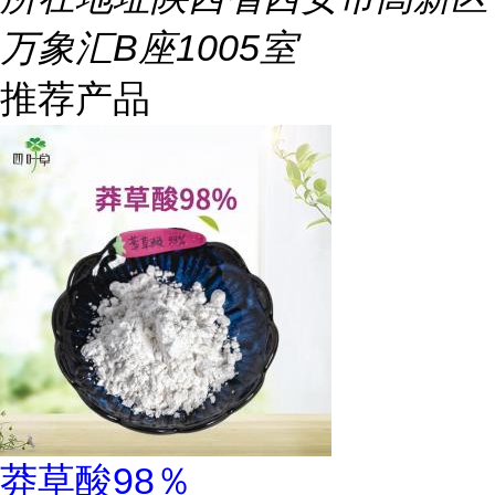
万象汇B座1005室
推荐产品
莽草酸98％