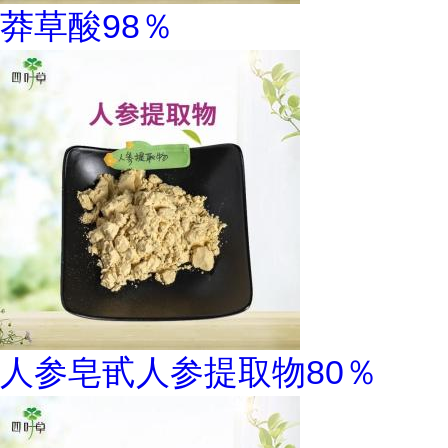
莽草酸98％
人参皂甙人参提取物80％