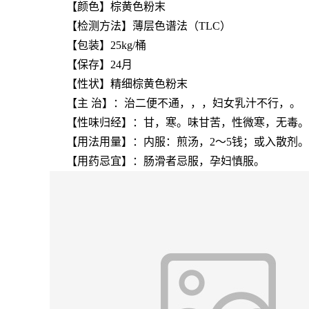
【颜色】棕黄色粉末
【检测方法】薄层色谱法（
TLC）
【包装】
25kg/桶
【保存】
24月
【性状】精细棕黄色粉末
【主
治】：治二便不通，，，妇女乳汁不行，。
【性味归经】：甘，寒。味甘苦，性微寒，无毒。
【用法用量】：内服：煎汤，
2～5钱；或入散剂。
【用药忌宜】：肠滑者忌服，孕妇慎服。