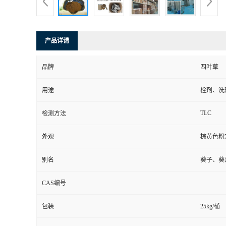
产品详请
品牌
四叶草
用途
栓剂、洗
TLC
检测方法
外观
棕黄色粉
别名
葵子、葵
CAS编号
包装
25kg/桶