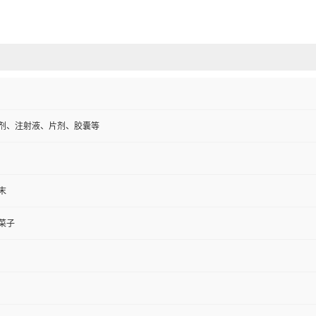
剂、注射液、片剂、胶囊等
末
菜子