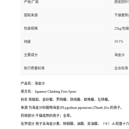
产地/厂商
西安四叶
提取来源
干燥憃熟
包装规格
25kg/包装
10:1%
纯度
主要成分
海金沙
执行质量标准
企业标准
产品名：海金沙
英文名：Japanese Climbing Fern Spore
别名 铁蜈蚣、金砂截、罗网藤、铁线藤、蛤唤藤、左转藤。
来源 为海金沙科植物海金沙Lygodium japonicum (Thunb.)Sw.的孢子。
药用部分:干燥成熟的孢子；全草。
化学成分 孢子含海金沙素、棕榈酸、油酸、亚油酸、（十）-8-羟基十六酸[（十）-8-