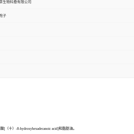
草生物科憃有限公司
孢子
hydroxyhexadecanoic acid]和脂肪油。