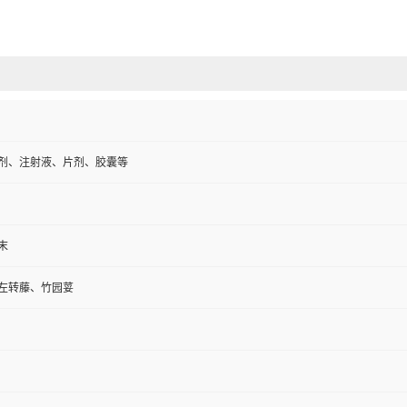
剂、注射液、片剂、胶囊等
末
左转藤、竹园荽