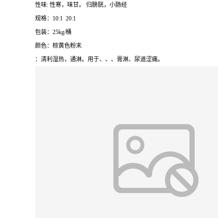
性味: 性寒，味甘。 归膀胱，小肠经
规格：10:1 20:1
包装：25kg/桶
颜色：棕黄色粉末
：清利湿热，通淋。用于、、、膏淋、尿道涩痛。