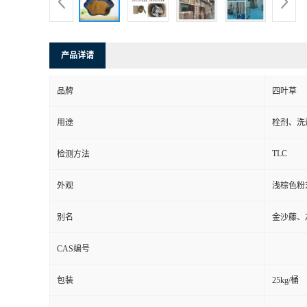
产品详请
品牌
四叶草
用途
栓剂、洗
TLC
检测方法
外观
浅棕色粉
别名
金沙藤、
CAS编号
包装
25kg/桶