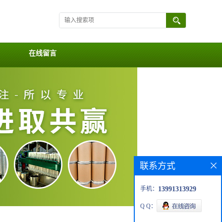
在线留言
联系方式
手机：
13991313929
Q Q：