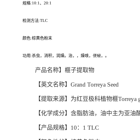
规格
:10:1
、
20:1
检测方法
:TLC
颜色
:
棕黄色粉末
功用
:
杀虫，消积，润燥。治，，燥咳，
便秘
，
。
产品名称】榧子提取物
【英文名称】Grand Torreya Seed
【提取来源】为红豆极科植物榧Torreya gran
【化学成分】含脂肪油，油中主为亚油酸、
【产品规格】10：1 TLC