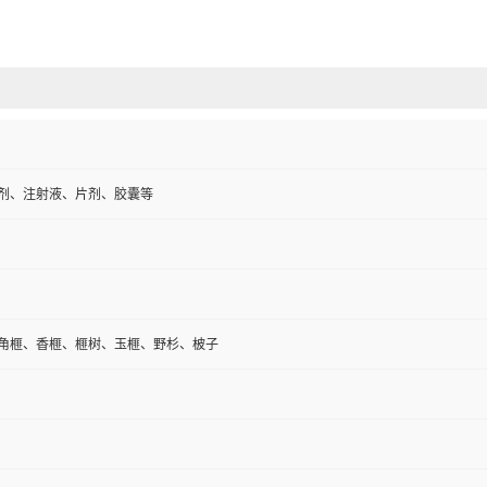
剂、注射液、片剂、胶囊等
角榧、香榧、榧树、玉榧、野杉、柀子