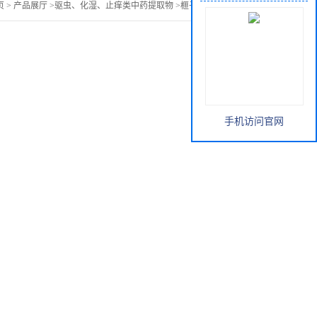
页
>
产品展厅
>
驱虫、化湿、止痒类中药提取物
>
榧子提取物榧子粉
手机访问官网