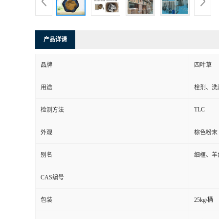
产品详请
品牌
四叶草
用途
栓剂、洗
TLC
检测方法
外观
棕色粉末
别名
细榧、羊
CAS编号
包装
25kg/桶