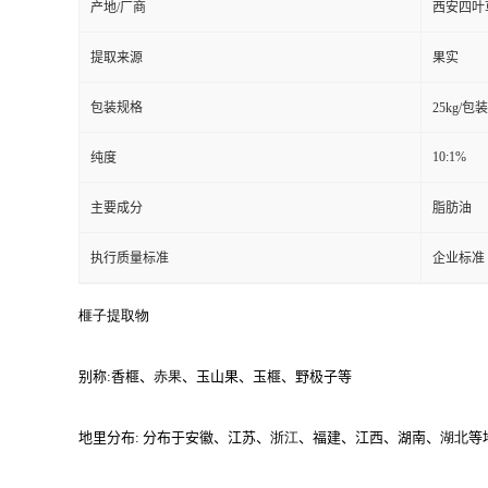
产地/厂商
西安四叶
提取来源
果实
包装规格
25kg/包装
10:1%
纯度
主要成分
脂肪油
执行质量标准
企业标准
榧子
提取物
别称
:
香榧、
赤果
、玉山果、玉榧、野极子等
地里分布
:
分布于安徽、江苏、
浙江
、福建、江西、湖南、
湖北
等