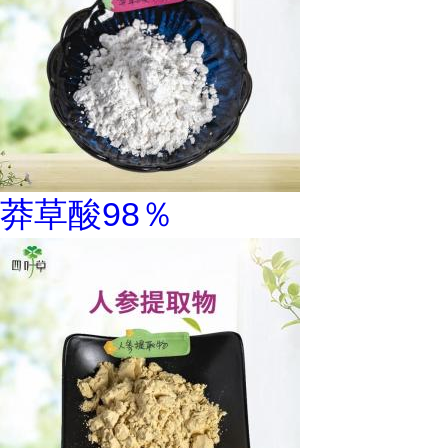
莽草酸98％