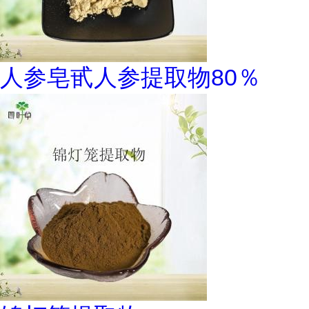
人参皂甙人参提取物80％