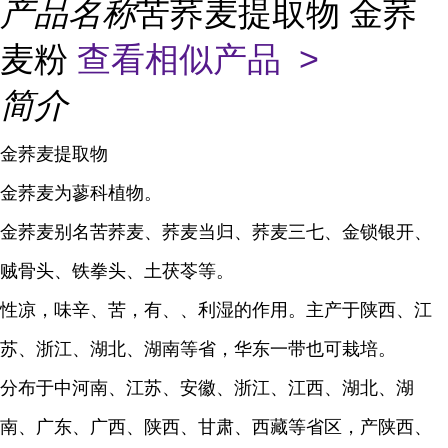
产品名称
苦荞麦提取物 金荞
麦粉
查看相似产品 >
简介
金荞麦提取物
金荞麦为
蓼科
植物。
金荞麦别名
苦荞麦
、荞麦
当归
、
荞麦三七
、金锁银开、
贼骨头
、
铁拳头
、
土茯苓
等。
性凉，味辛、苦，有、、利湿的作用。主产于
陕西
、
江
苏
、
浙江
、
湖北
、
湖南
等省，
华东
一带也可栽培。
分布于中
河南
、江苏、安徽、浙江、江西、湖北、湖
南、广东、广西、陕西、甘肃、
西藏
等省区，产陕西、