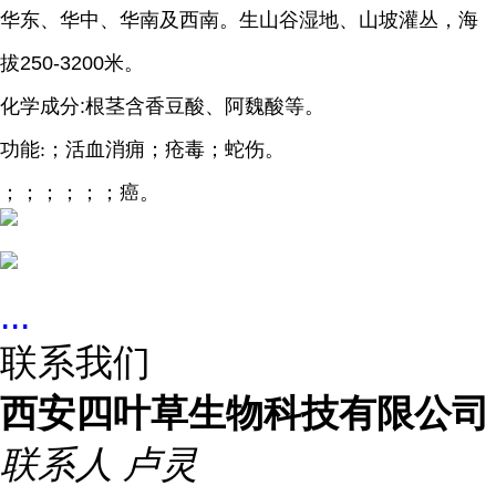
华东、华中、华南及西南。生山谷湿地、山坡灌丛，海
拔250-3200米。
化学成分:根茎含
香豆酸
、
阿魏酸
等。
功能:；活血消痈；疮毒；蛇伤。
；；；；；；癌。
...
联系我们
西安四叶草生物科技有限公司
联系人
卢灵