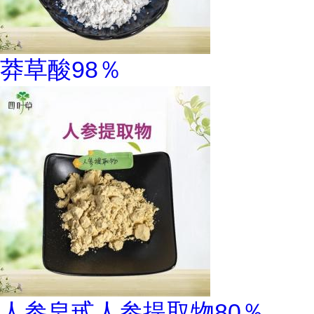
莽草酸98％
人参皂甙人参提取物80％