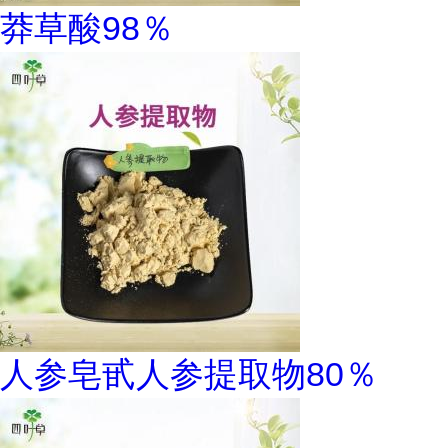
莽草酸98％
人参皂甙人参提取物80％