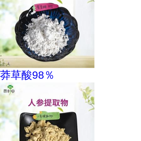
莽草酸98％