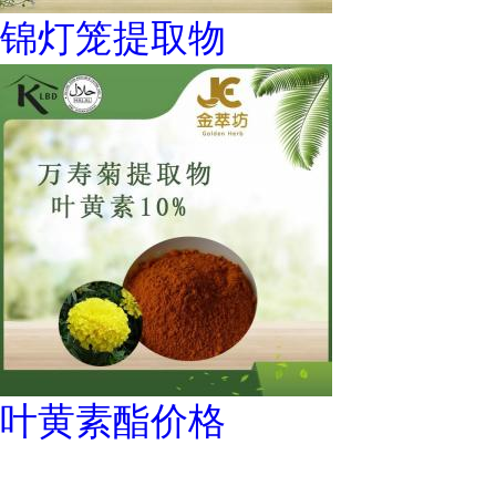
锦灯笼提取物
叶黄素酯价格