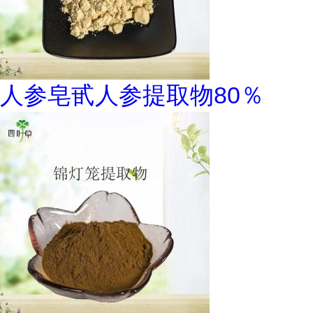
人参皂甙人参提取物80％