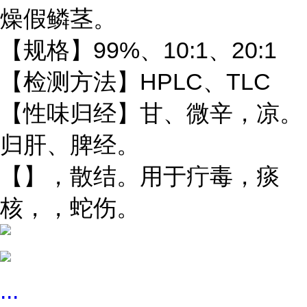
燥
假鳞茎
。
【规格】
99%
、
10:1
、
20:1
【检测方法】
HPLC
、
TLC
【性味归经】甘、微辛，凉。
归肝、脾经。
【】
，散结。用于疔毒，
痰
核，，蛇伤。
...