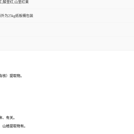
红,酸里红,山里红果
外为25kg纸板桶包装
含核）提取物。
床、有关。
。山楂提取物有。