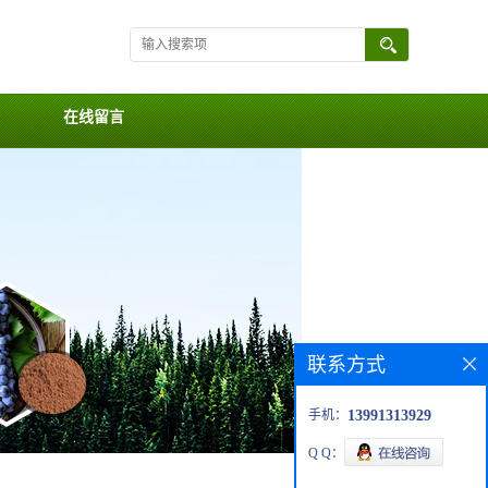
在线留言
联系方式
手机：
13991313929
Q Q：