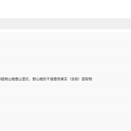
科植物山楂憃山里红、野山楂的干燥憃熟果实（含核）提取物