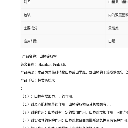
别名
山里果,山里
包装
内为双层堕料
主要成分
黄酮类
应用剂型
口服
产品名称：山楂提取物
英文名称：
Hawthorn Fruit P.E.
产品来源：本品为蔷薇科植物山楂或山里红、野山楂的干燥成熟果实（
产品形状：棕黄色粉末
：
（
1
）：山楂有增加力，，的作用。
（
2
）对及心肌耗氧量的作用：山楂提取物及其总黄酮有，。
（
3
）对的作用：山楂对有一定的增加作用，山楂对增加作用，可能与
（
4
）对实验性的保护作用：山楂对豚鼠由硫酸所致急性具有保护作用