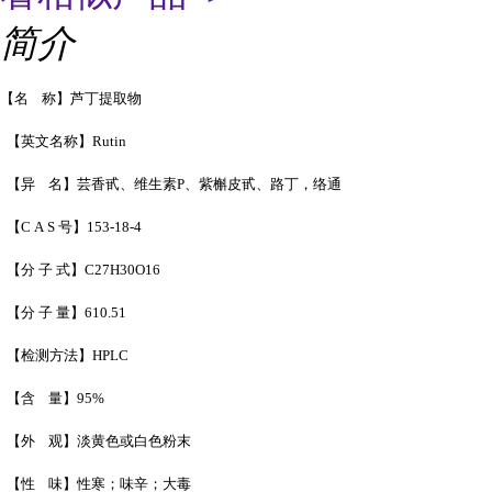
简介
【名 称】芦丁提取物
【英文名称】Rutin
【异 名】芸香甙、维生素P、紫槲皮甙、路丁，络通
【C A S 号】153-18-4
【分 子 式】C27H30O16
【分 子 量】610.51
【检测方法】HPLC
【含 量】95%
【外 观】淡黄色或白色粉末
【性 味】性寒；味辛；大毒