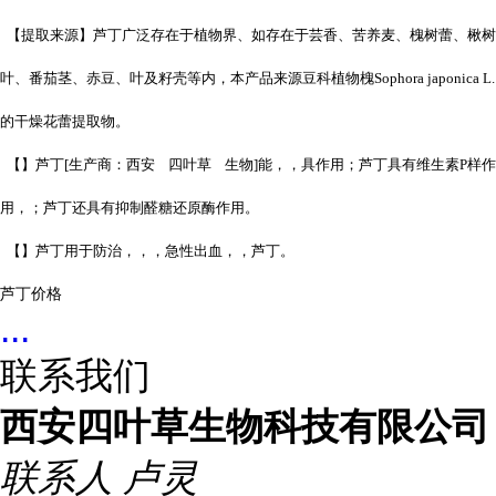
【提取来源】芦丁广泛存在于植物界、如存在于芸香、苦养麦、槐树蕾、楸树
叶、番茄茎、赤豆、叶及籽壳等内，本产品来源豆科植物槐Sophora japonica L.
的干燥花蕾提取物。
【】芦丁[生产商：西安 四叶草 生物]能，，具作用；芦丁具有维生素P样作
用，；芦丁还具有抑制醛糖还原酶作用。
【】芦丁用于防治，，，急性出血，，芦丁。
芦丁价格
...
联系我们
西安四叶草生物科技有限公司
联系人
卢灵