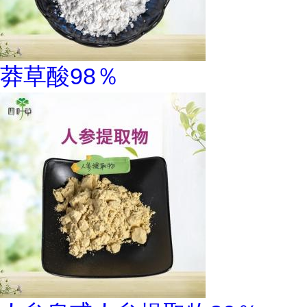
莽草酸98％