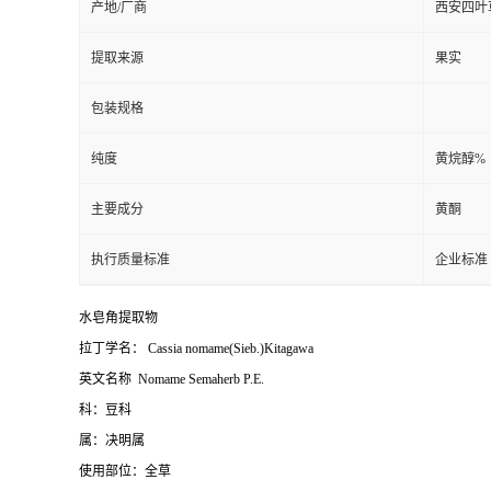
产地/厂商
西安四叶
提取来源
果实
包装规格
纯度
黄烷醇%
主要成分
黄酮
执行质量标准
企业标准
水皂角提取物
拉丁学名：
Cassia nomame(Sieb.)Kitagawa
英文名称
Nomame Semaherb P.E.
科：豆科
属：决明属
使用部位：全草