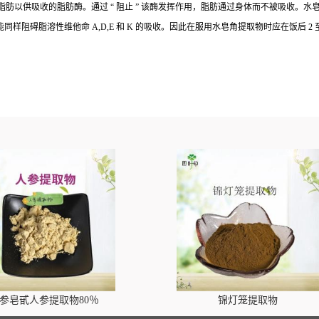
脂肪以供吸收的脂肪酶。通过
“
阻止
”
该酶发挥作用，脂肪通过身体而不被吸收。水
能同样阻碍脂溶性维他命
A,D,E
和
K
的吸收。因此在服用水皂角提取物时应在饭后
2
参皂甙人参提取物80％
锦灯笼提取物