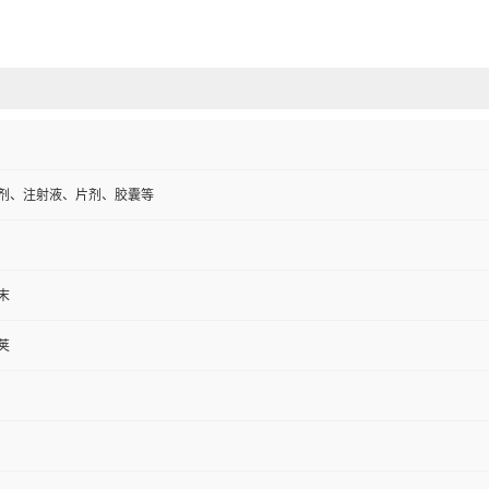
剂、注射液、片剂、胶囊等
末
荚