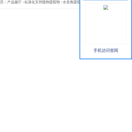
页
>
产品展厅
>
标准化天然植物提取物
>
水皂角提取物 黄烷醇 黄酮
手机访问官网