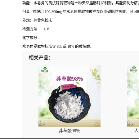
功能：水皂角的黄烷醇提取物是一种天然脂肪酶抑制剂，其能抑制分解
剂量
:
前服用
100-300mg
的水皂角提取物被推荐以阻碍脂肪吸收。其可
外观：棕黄色粉末
检测方法 ：
UV
化学成分：
水皂角提取物标准含
8%
或
10%
的黄烷醇。
相关产品：
莽草酸98％
人