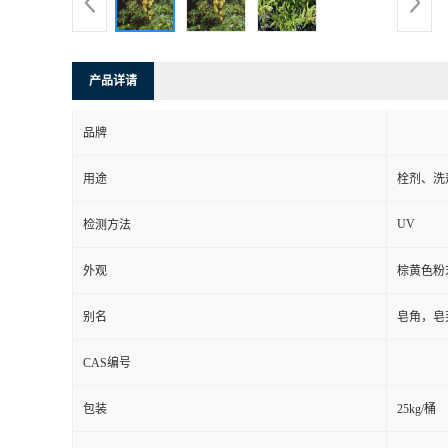
产品详请
品牌
用途
栓剂、洗
UV
检测方法
外观
棕黄色粉
别名
皂角，皂
CAS编号
包装
25kg/桶