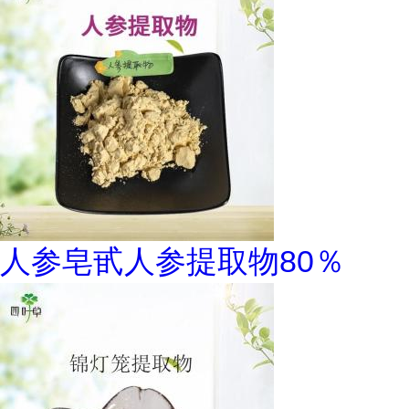
人参皂甙人参提取物80％