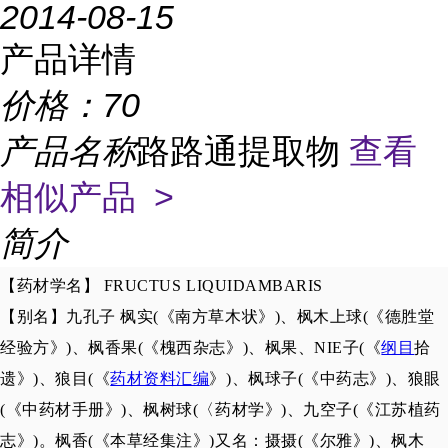
2014-08-15
产品详情
价格：
70
产品名称
路路通提取物
查看
相似产品 >
简介
【药材学名】 FRUCTUS LIQUIDAMBARIS
【别名】九孔子 枫实(《南方草木状》)、枫木上球(《德胜堂
经验方》)、枫香果(《槐西杂志》)、枫果、NIE子(《
纲目
拾
遗》)、狼目(《
药材资料汇编
》)、枫球子(《中药志》)、狼眼
(《中药材手册》)、枫树球(〈药材学》)、九空子(《江苏植药
志》)。枫香(《本草经集注》)又名：摄摄(《尔雅》)、枫木