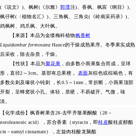
(《说文》)、枫树(《尔雅》
郭璞
注)、香枫、枫宸《纲目》)、
枫仔树(〈植物名汇》)、三角枫、三角尖(《岭南采药录》)、
鸡枫树、鸡爪枫、大叶枫。
【来源】本品为金缕梅科植物
枫香树
Liquidambar formosana
Hance的干燥成熟果序。冬季果实成熟
后采收，除去杂质，干燥。
【性状】本品为
聚花果
，由多数小蒴果集合而成，呈球
形，直径2～3cm。基部有总果梗 。
表面
灰棕色或棕褐色，有
多数尖刺及喙状小钝刺 ，长0.5～1mm，常折断，小蒴果顶部
开裂，呈蜂窝状小孔。体轻，质硬，不易破开。气微，味
淡。
【
化学成份
】
枫香树果含28-去甲齐墩果酮酸（28－
noroleanonic acid），苏合香素（styracin，即
桂皮
酸桂皮醇酯
cin－namyl cinnamate），左旋肉桂酸龙脑酯