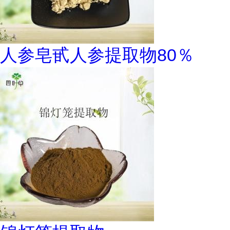
人参皂甙人参提取物80％