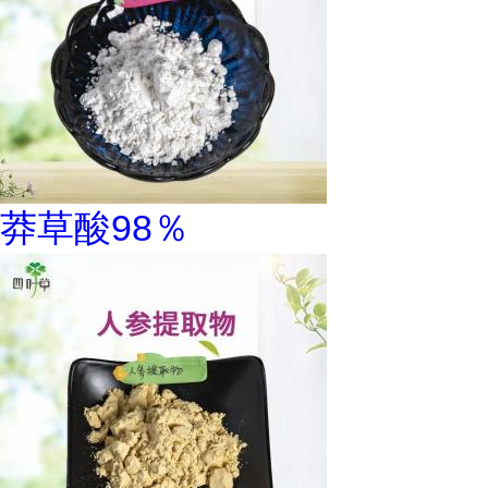
莽草酸98％