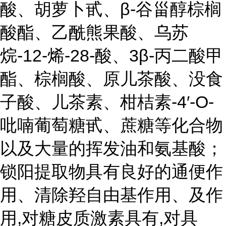
酸、胡萝卜甙、β-谷甾醇棕榈
酸酯、乙酰熊果酸、乌苏
烷-12-烯-28-酸、3β-丙二酸甲
酯、棕榈酸、原儿茶酸、没食
子酸、儿茶素、柑桔素-4′-O-
吡喃葡萄糖甙、蔗糖等化合物
以及大量的挥发油和氨基酸；
锁阳提取物具有良好的通便作
用、清除羟自由基作用、及作
用,对糖皮质激素具有,对具