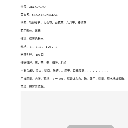
拼音：
XIA KU CAO
英文名：
SPICA PRUNELLAE
别名：铁线夏枯、大头花、白花草、六月干、棒槌草
药用部位：果穗
性状：棕黄色粉末
规格：
5
：
1 10
：
1 20
：
1
网筛孔径：
100
目
性味归经：寒；苦、辛；归肝、胆经
主要
功能：清火，明目，散结，。用于，目珠夜痛，，，，；，，，。
用法用量：内服：煎汤，
9
～
30g
；熬膏或入丸、散。外用：适量，煎水洗或捣敷。
禁忌：脾胃者慎服。