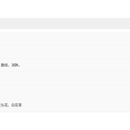
，散结，消肿。
変头花、白花草