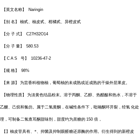
【英文名称】
Naringin
【别 名】 柚甙、柚皮甙、柑橘甙、异橙皮甙
【分 子 式】
C27H32O14
【分 子 量】
580.53
【
C A S
号】
10236-47-2
【规 格】
98%
【来 源】 为芸香科植物柚，葡萄柚的未成熟或近成熟的干燥外层果皮。
【物理性质】 为淡黄色结晶粉末。溶于丙酮、乙醇、热醋酸和热水，不溶于
乙醚、己烷和氯仿。属于二氢黄酮，在碱性条件下，吡喃酮环开裂，经氢 化处
理，可制备二氢查耳酮甜味剂，甜度约为蔗糖的
150
倍，
【】柚皮苷具有、*、抑菌及抑制眼醛糖还原酶的作用。衍生得到的新橙皮