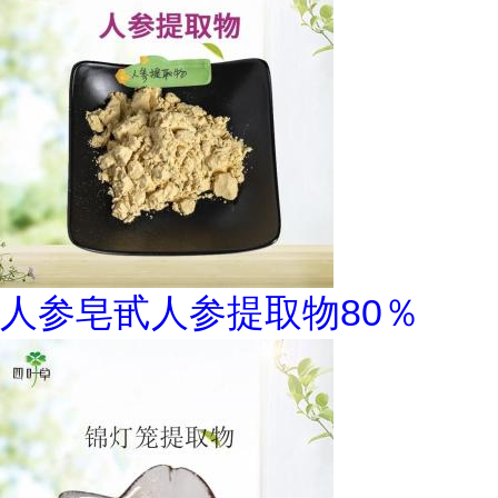
人参皂甙人参提取物80％