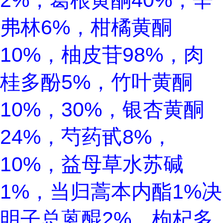
2%，葛根黄酮40%，辛
弗林6%，柑橘黄酮
10%，柚皮苷98%，肉
桂多酚5%，竹叶黄酮
10%，30%，银杏黄酮
24%，芍药甙8%，
10%，益母草水苏碱
1%，当归蒿本内酯1%决
明子总蒽醌2%，枸杞多