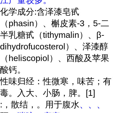
江产量较多。
化学成分
:含泽漆皂甙
（phasin）、槲皮素-3，5-二
半乳糖甙（tithymalin）、β-
dihydrofucosterol）、泽漆醇
（heliscopiol）、西酸及苹果
酸钙。
性味归经：性微寒，味苦；有
毒。入大、小肠，脾。
[1]
:，散结，。用于
腹水
、
、
、