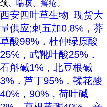
颈
、喘咳、癣疮。
西安四叶草生物 现货大
量供应;刺五加0.8%，莽
草酸98%，杜仲绿原酸
25%，武靴叶酸25%，
石斛碱1%，北豆根碱
3%，芦丁95%，鞣花酸
40%，90%，荷叶碱