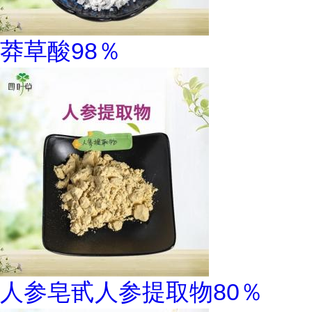
莽草酸98％
人参皂甙人参提取物80％